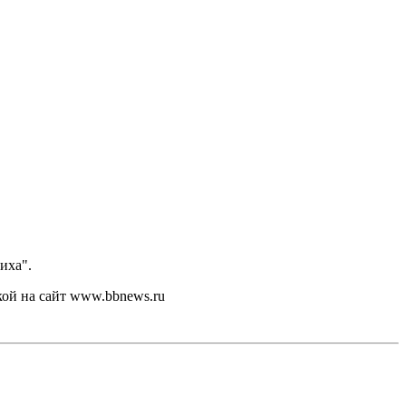
иха".
кой на сайт www.bbnews.ru