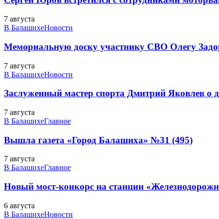
7 августа
В Балашихе
Новости
Мемориальную доску участнику СВО Олегу Зад
7 августа
В Балашихе
Новости
Заслуженный мастер спорта Дмитрий Яковлев о до
7 августа
В Балашихе
Главное
Вышла газета «Город Балашиха» №31 (495)
7 августа
В Балашихе
Главное
Новый мост-конкорс на станции «Железнодорожн
6 августа
В Балашихе
Новости