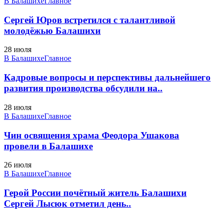
В Балашихе
Главное
Сергей Юров встретился с талантливой
молодёжью Балашихи
28 июля
В Балашихе
Главное
Кадровые вопросы и перспективы дальнейшего
развития производства обсудили на..
28 июля
В Балашихе
Главное
Чин освящения храма Феодора Ушакова
провели в Балашихе
26 июля
В Балашихе
Главное
Герой России почётный житель Балашихи
Сергей Лысюк отметил день..