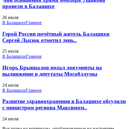
провели в Балашихе
26 июля
В Балашихе
Главное
Герой России почётный житель Балашихи
Сергей Лысюк отметил день..
25 июля
В Балашихе
Главное
Игорь Брынцалов подал документы на
выдвижение в депутаты Мособлдумы
24 июля
В Балашихе
Главное
Развитие здравоохранения в Балашихе обсудили
с министром региона Максимом..
24 июля
Все права на материалы, опубликованные на настоящем