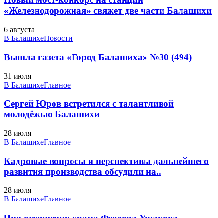
«Железнодорожная» свяжет две части Балашихи
6 августа
В Балашихе
Новости
Вышла газета «Город Балашиха» №30 (494)
31 июля
В Балашихе
Главное
Сергей Юров встретился с талантливой
молодёжью Балашихи
28 июля
В Балашихе
Главное
Кадровые вопросы и перспективы дальнейшего
развития производства обсудили на..
28 июля
В Балашихе
Главное
Чин освящения храма Феодора Ушакова