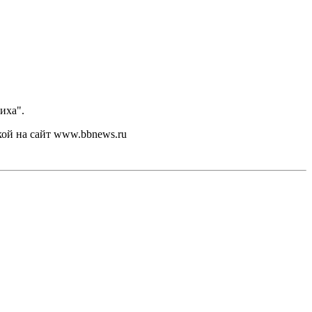
иха".
кой на сайт www.bbnews.ru