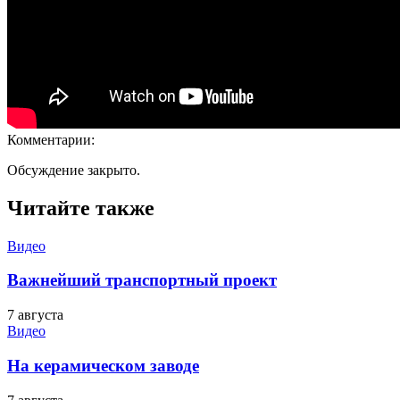
Комментарии:
Обсуждение закрыто.
Читайте также
Видео
Важнейший транспортный проект
7 августа
Видео
На керамическом заводе