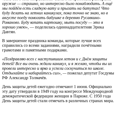
оружие — страшно, но интересно было понаблюдать. А ещё
мы пойдём есть сладкую вату и прыгать на батутах! Что
буду делать на летних каникулах, пока точно не знаю, но в
августе поеду помогать бабушке в деревню Русавкино-
Романово. Буду копать картошку, мыть посуду — это я
хорошо умею»,
— поделилась одиннадцатилетняя Эрика
Давтян.
В завершение праздника команды, которые лучше всех
справились со всеми заданиями, наградили почётными
грамотами и памятными подарками.
«Поздравляю всех с наступившим летом и с Днём защиты
детей! Все вы очень ждали каникул, и я желаю, чтобы вы их
провели интересно и ярко и успели соскучиться по школе.
Отдыхайте и набирайтесь сил», —
пожелал депутат Госдумы
РФ Александр Толмачёв.
День защиты детей ежегодно отмечают 1 июня. Официально
эту дату утвердили в 1949 году на конгрессе Международной
демократической федерации женщин в Париже. С 1950 года
День защиты детей стали отмечать в различных странах мира.