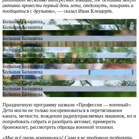
активно провести первый день лета, отдохнуть, поиграть и
пообщаться с друзьями»,
— сказал Иван Клещерëв.
Большая Балашиха
Большая Балашиха
Большая Балашиха
Большая Балашиха
Большая Балашиха
Большая Балашиха
Большая Балашиха
Большая Балашиха
Большая Балашиха
Большая Балашиха
Большая Балашиха
Большая Балашиха
Большая Балашиха
Большая Балашиха
Праздничную программу назвали «Профессия — военный».
Дети могли не только посоревноваться в перетягивании
каната, меткости, вождении радиоуправляемых машинок, но и
попробовать собрать и разобрать автомат, примерить
бронежилет, рассмотреть образцы военной техники.
«Мне всё очень понравилось! Сама я не пробовала разбирать