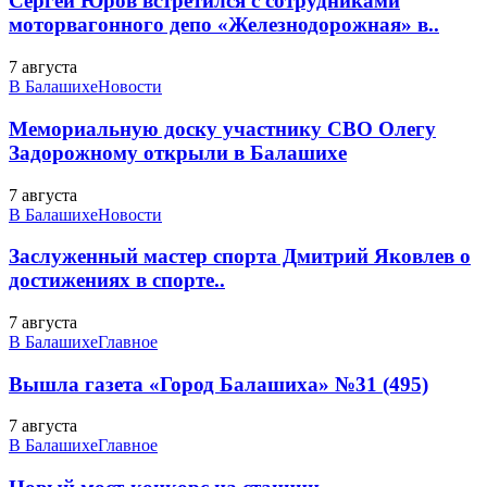
Сергей Юров встретился с сотрудниками
моторвагонного депо «Железнодорожная» в..
7 августа
В Балашихе
Новости
Мемориальную доску участнику СВО Олегу
Задорожному открыли в Балашихе
7 августа
В Балашихе
Новости
Заслуженный мастер спорта Дмитрий Яковлев о
достижениях в спорте..
7 августа
В Балашихе
Главное
Вышла газета «Город Балашиха» №31 (495)
7 августа
В Балашихе
Главное