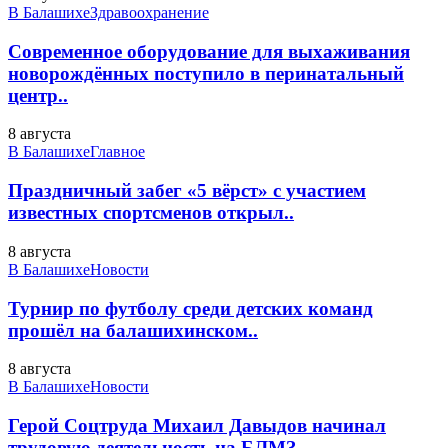
В Балашихе
Здравоохранение
Современное оборудование для выхаживания
новорождённых поступило в перинатальный
центр..
8 августа
В Балашихе
Главное
Праздничный забег «5 вёрст» с участием
известных спортсменов открыл..
8 августа
В Балашихе
Новости
Турнир по футболу среди детских команд
прошёл на балашихинском..
8 августа
В Балашихе
Новости
Герой Соцтруда Михаил Давыдов начинал
трудовую деятельность на БЛМЗ