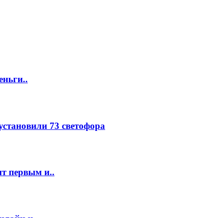
еньги..
 установили 73 светофора
т первым и..