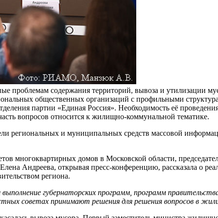
ые проблемам содержания территорий, вывоза и утилизации мус
гиональных общественных организаций с профильными структур
деления партии «Единая Россия». Необходимость её проведения 
асть вопросов относится к жилищно-коммунальной тематике.
ли региональных и муниципальных средств массовой информаци
етов многоквартирных домов в Московской области, председате
Елена Андреева, открывая пресс-конференцию, рассказала о реа
ительством региона.
выполнение губернаторских программ, программ правительства
естных советах принимают решения для решения вопросов в жил
, касалась вывоза мусора. Первый заместитель министра жилищн