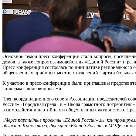
Основной темой пресс-конференции стали вопросы, посвящённ
домов, а также вопрос взаимодействия «Единой России» и ре
Пресс-конференция состоялась по инициативе регионального от
общественных приёмных местных отделений Партии большая ч
К участию в пресс-конференции были приглашены представите
спикерам с видеовопросами.
Член координационного совета Ассоциации председателей сов
Россия» «Городская среда» и «Школа грамотного потребителя» 
взаимодействии партийных и общественных активистов с Прав
«Через партийные проекты «Единой России» мы контролируем 
области. Кроме того, фракции «Единой России» в МОДе и в м
Значительная часть вопросов, заданных на пресс-конференции