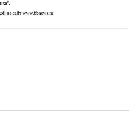
иха".
кой на сайт www.bbnews.ru