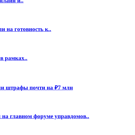
нлайн и..
 на готовность к..
в рамках..
и штрафы почти на ₽7 млн
 на главном форуме управдомов..