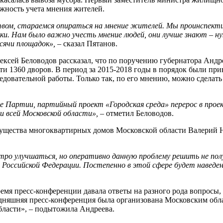
ажность учета мнения жителей.
ством, стараемся опираться на мнение жителей. Мы проинспекти
. Нам было важно учесть мнение людей, они лучше знают – нуж
сячи площадок»,
– сказал Пятанов.
ексей Беловодов рассказал, что по поручению губернатора Андр
ти 1360 дворов. В период за 2015-2018 годы в порядок были при
едовательной работы. Только так, по его мнению, можно сделат
е Партии, партийный проект «Городская среда» перерос в прое
 всей Московской области»,
– отметил Беловодов.
мущества многоквартирных домов Московской области Валерий 
о улучшаться, но оперативно данную проблему решить не полу
 Российской Федерации. Постепенно в этой сфере будет наведен
емя пресс-конференции давала ответы на разного рода вопросы,
дняшняя пресс-конференция была организована Московским обл
бласти», – подытожила Андреева.