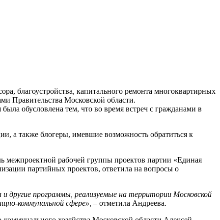
ора, благоустройства, капитального ремонта многоквартирных
ами Правительства Московской области.
была обусловлена тем, что во время встреч с гражданами в
и, а также блогеры, имевшие возможность обратиться к
ль межпроектной рабочей группы проектов партии «Единая
лизации партийных проектов, ответила на вопросы о
 и другие программы, реализуемые на территории Московской
ищно-коммунальной сфере»,
– отметила Андреева.
о-коммунального хозяйства Московской области Алексей