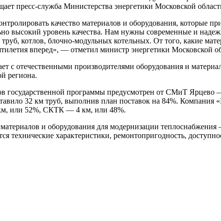
бщает пресс-служба Министерства энергетики Московской област
тролировать качество материалов и оборудования, которые прих
ьно высокий уровень качества. Нам нужны современные и надеж
 труб, котлов, блочно-модульных котельных. От того, какие мат
ятилетия вперед», — отметил министр энергетики Московской о
ет с отечественными производителями оборудования и материал
ой региона.
ов государственной программы предусмотрен от СМиТ Ярцево —
вило 32 км труб, выполнив план поставок на 84%. Компания «И
км, или 52%, СКТК — 4 км, или 48%.
 материалов и оборудования для модернизации теплоснабжения 
тся технические характеристики, ремонтопригодность, доступ