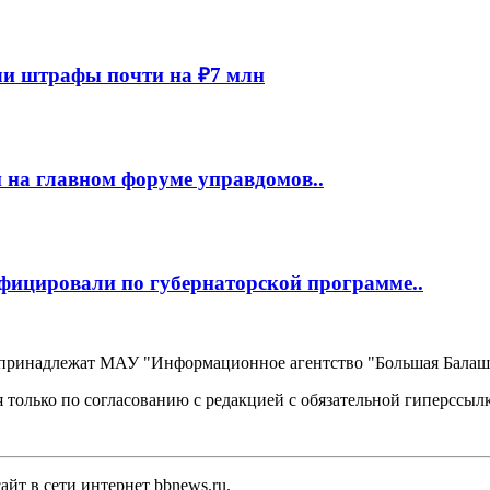
и штрафы почти на ₽7 млн
 на главном форуме управдомов..
фицировали по губернаторской программе..
, принадлежат МАУ "Информационное агентство "Большая Балаш
 только по согласованию с редакцией с обязательной гиперссыл
йт в сети интернет bbnews.ru.