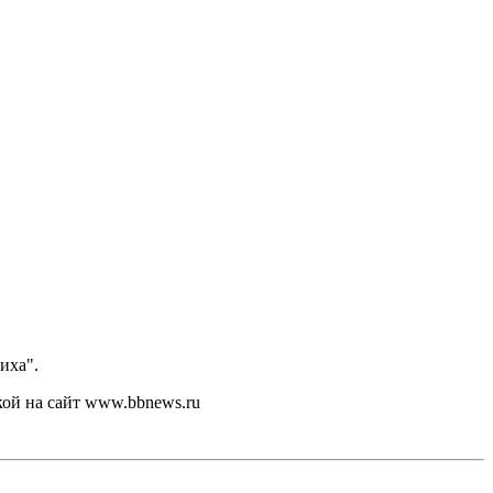
иха".
кой на сайт www.bbnews.ru