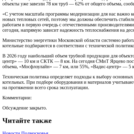
объекты уже завезли 78 км труб — 62% от общего объема, соо
«С учетом масштаба программы модернизации для нас важно кон
новых тепловых сетей, поэтому мы должны обеспечить стабил
работаем в первую очередь с отечественными производителями
сегодня, напрямую зависит надежность теплоснабжения на дес
Министерство энергетики Московской области системно работа
котельные подбираются в соответствии с технической политик
В 2026 году наибольший объем трубной продукции для объект
центр» — 10 км и СКТК — 8 км. На сегодня СМиТ Ярцево поста
объема, «Мосфлоулайн» — 7 км, или 55%, «Вадис-центр» — 5 
Техническая политика определяет подходы к выбору основных
котельных. При подборе оборудования и материалов учитываю
на протяжении всего срока эксплуатации.
Комментарии:
Обсуждение закрыто.
Читайте также
Новости Подмосковья