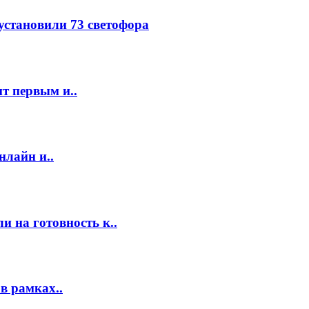
 установили 73 светофора
т первым и..
нлайн и..
 на готовность к..
в рамках..