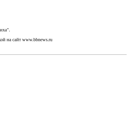
иха".
кой на сайт www.bbnews.ru