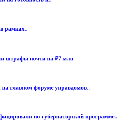
в рамках..
и штрафы почти на ₽7 млн
 на главном форуме управдомов..
фицировали по губернаторской программе..