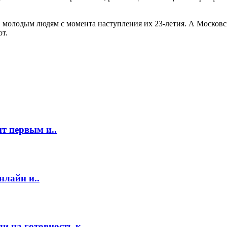
олодым людям с момента наступления их 23-летия. А Московска
от.
т первым и..
нлайн и..
 на готовность к..