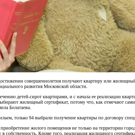
 достижении совершеннолетия получают квартиру или жилищный 
оциального развития Московской области.
ечению детей-сирот квартирами, и с начала ее реализации кварти
 выбирают жилищный сертификат, потому что, как отмечают сами
ила Болатаева.
жильем, только 94 выбрали получение квартиры по договору спец
риобретение жилого помещения не только на территории городск
у в собственность. Кроме того, реализация жилищного сертифика