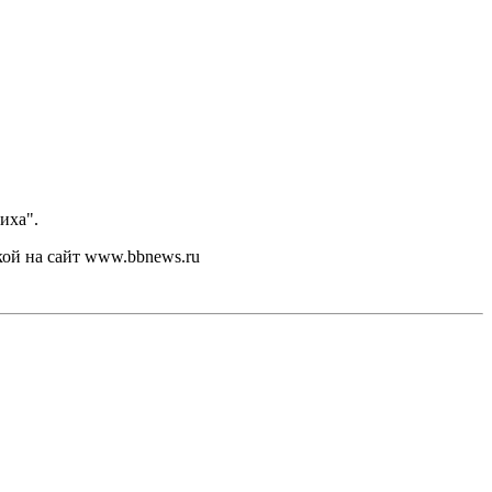
иха".
кой на сайт www.bbnews.ru