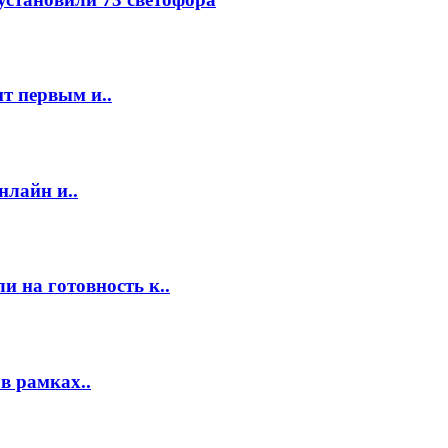
т первым и..
нлайн и..
 на готовность к..
в рамках..