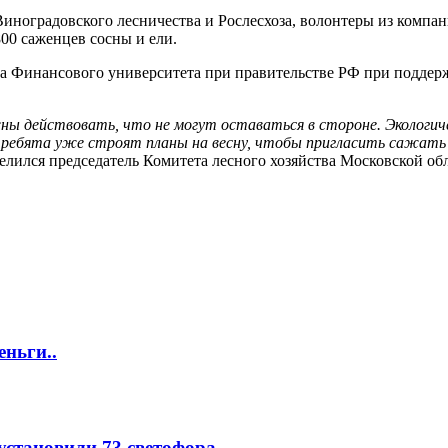
Виноградовского лесничества и Рослесхоза, волонтеры из компан
00 саженцев сосны и ели.
а Финансового университета при правительстве РФ при поддерж
ны действовать, что не могут оставаться в стороне. Экологи
 ребята уже строят планы на весну, чтобы пригласить сажать л
лился председатель Комитета лесного хозяйства Московской об
еньги..
 установили 73 светофора