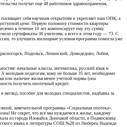
етельства получат еще 48 работников здравоохранения,
 посвящает себя научным открытиям и укрепляет наш ОПК, а
ь доступной цене. Первую половину стоимости квартиры
есячно в течение 10 лет компенсирует ему эту сумму.
или сертификаты 30 учителям, а всего в этом году — 73. С
фессии, то улучшить жилищные условия программа помогла уже
расногорск, Подольск, Ленинский, Домодедово, Лобня,
ностям: начальные классы, математика, русский язык и
. А молодым педагогам, кому не больше 35 лет, необходимо
ья или наличие жилья менее учетной нормы (она
жность получить ипотечный кредит.
в месяц), пособие для молодых специалистов, надбавка за
 нужной, замечательной программы «Социальная ипотека».
на! Не секрет, что все мы нуждаемся в жилье, каждому
хала из города Иловайск Донецкой области, в Подмосковье
ь русского языка и литературы СОШ №28 из Люберец Надежда