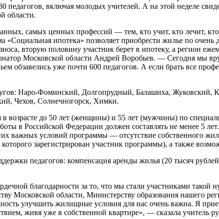
30 педагогов, включая молодых учителей. А на этой неделе свид
й области.
нных, самых ценных профессий — тем, кто учит, кто лечит, кто
амма «Социальная ипотека» позволяет приобрести жилье по очен
зноса, вторую половину участник берет в ипотеку, а регион ежем
рнатор Московской области Андрей Воробьев. — Сегодня мы вруч
ьем обзавелись уже почти 600 педагогов. А если брать все про
угов: Наро-Фоминский, Долгопрудный, Балашиха, Жуковский, К
й, Чехов, Солнечногорск, Химки.
 возрасте до 50 лет (женщины) и 55 лет (мужчины) по специаль
аботы в Российской Федерации должен составлять не менее 5 лет
угих важных условий программы — отсутствие собственного жил
 которого зарегистрирован участник программы), а также возмо
держки педагогов: компенсация аренды жилья (20 тысяч рублей 
 сердечной благодарности за то, что мы стали участниками такой
ву Московской области, Министерству образования нашего регио
жность улучшить жилищные условия для нас очень важна. Я прие
льствием, живя уже в собственной квартире», — сказала учител