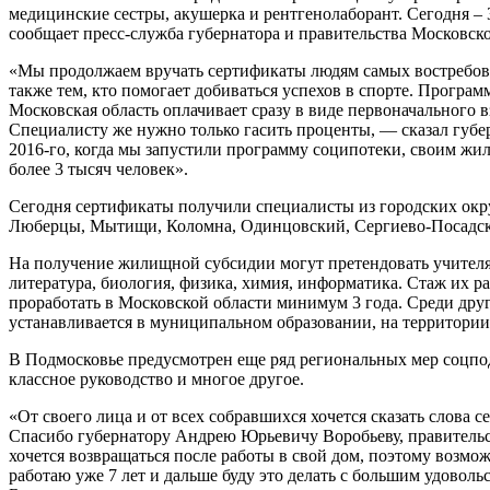
медицинские сестры, акушерка и рентгенолаборант. Сегодня – 
сообщает пресс-служба губернатора и правительства Московско
«Мы продолжаем вручать сертификаты людям самых востребова
также тем, кто помогает добиваться успехов в спорте. Прогр
Московская область оплачивает сразу в виде первоначального в
Специалисту же нужно только гасить проценты, — сказал губе
2016-го, когда мы запустили программу соципотеки, своим жил
более 3 тысяч человек».
Сегодня сертификаты получили специалисты из городских окр
Люберцы, Мытищи, Коломна, Одинцовский, Сергиево-Посадски
На получение жилищной субсидии могут претендовать учителя в
литература, биология, физика, химия, информатика. Стаж их р
проработать в Московской области минимум 3 года. Среди др
устанавливается в муниципальном образовании, на территории
В Подмосковье предусмотрен еще ряд региональных мер соцпод
классное руководство и многое другое.
«От своего лица и от всех собравшихся хочется сказать слова
Спасибо губернатору Андрею Юрьевичу Воробьеву, правительст
хочется возвращаться после работы в свой дом, поэтому возмо
работаю уже 7 лет и дальше буду это делать с большим удово