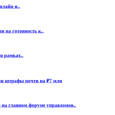
нлайн и..
 на готовность к..
в рамках..
и штрафы почти на ₽7 млн
 на главном форуме управдомов..