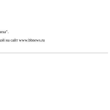
иха".
кой на сайт www.bbnews.ru