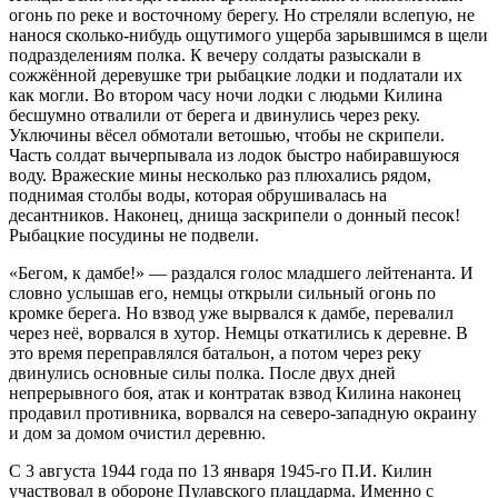
огонь по реке и восточному берегу. Но стреляли вслепую, не
нанося сколько-нибудь ощутимого ущерба зарывшимся в щели
подразделениям полка. К вечеру солдаты разыскали в
сожжённой деревушке три рыбацкие лодки и подлатали их
как могли. Во втором часу ночи лодки с людьми Килина
бесшумно отвалили от берега и двинулись через реку.
Уключины вёсел обмотали ветошью, чтобы не скрипели.
Часть солдат вычерпывала из лодок быстро набиравшуюся
воду. Вражеские мины несколько раз плюхались рядом,
поднимая столбы воды, которая обрушивалась на
десантников. Наконец, днища заскрипели о донный песок!
Рыбацкие посудины не подвели.
«Бегом, к дамбе!» — раздался голос младшего лейтенанта. И
словно услышав его, немцы открыли сильный огонь по
кромке берега. Но взвод уже вырвался к дамбе, перевалил
через неё, ворвался в хутор. Немцы откатились к деревне. В
это время переправлялся батальон, а потом через реку
двинулись основные силы полка. После двух дней
непрерывного боя, атак и контратак взвод Килина наконец
продавил противника, ворвался на северо-западную окраину
и дом за домом очистил деревню.
С 3 августа 1944 года по 13 января 1945-го П.И. Килин
участвовал в обороне Пулавского плацдарма. Именно с