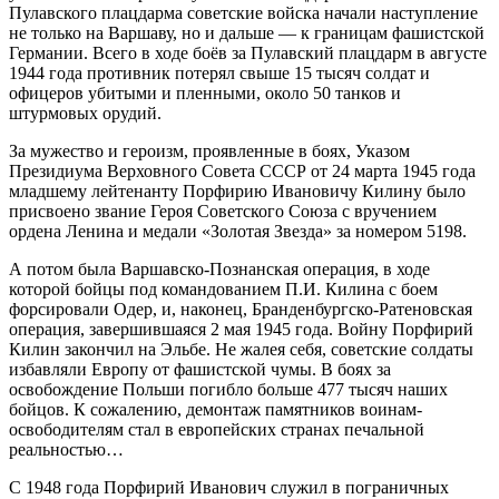
Пулавского плацдарма советские войска начали наступление
не только на Варшаву, но и дальше — к границам фашистской
Германии. Всего в ходе боёв за Пулавский плацдарм в августе
1944 года противник потерял свыше 15 тысяч солдат и
офицеров убитыми и пленными, около 50 танков и
штурмовых орудий.
За мужество и героизм, проявленные в боях, Указом
Президиума Верховного Совета СССР от 24 марта 1945 года
младшему лейтенанту Порфирию Ивановичу Килину было
присвоено звание Героя Советского Союза с вручением
ордена Ленина и медали «Золотая Звезда» за номером 5198.
А потом была Варшавско-Познанская операция, в ходе
которой бойцы под командованием П.И. Килина с боем
форсировали Одер, и, наконец, Бранденбургско-Ратеновская
операция, завершившаяся 2 мая 1945 года. Войну Порфирий
Килин закончил на Эльбе. Не жалея себя, советские солдаты
избавляли Европу от фашистской чумы. В боях за
освобождение Польши погибло больше 477 тысяч наших
бойцов. К сожалению, демонтаж памятников воинам-
освободителям стал в европейских странах печальной
реальностью…
С 1948 года Порфирий Иванович служил в пограничных