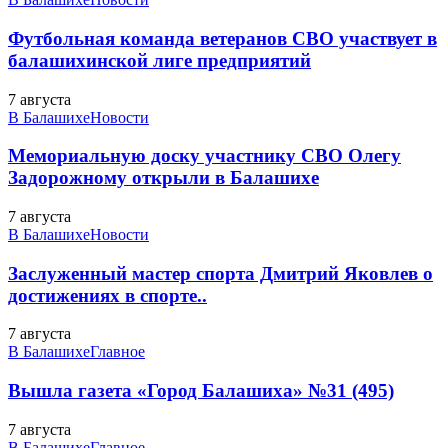
Футбольная команда ветеранов СВО участвует в
балашихинской лиге предприятий
7 августа
В Балашихе
Новости
Мемориальную доску участнику СВО Олегу
Задорожному открыли в Балашихе
7 августа
В Балашихе
Новости
Заслуженный мастер спорта Дмитрий Яковлев о
достижениях в спорте..
7 августа
В Балашихе
Главное
Вышла газета «Город Балашиха» №31 (495)
7 августа
В Балашихе
Главное