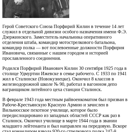
Герой Советского Союза Порфирий Килин в течение 14 лет
служил в отдельной дивизии особого назначения имени Ф.Э.
Дзержинского. Заместитель начальника оперативного
отделения штаба, командир мотострелкового батальона,
командир полка — вот послевоенные должности Порфирия
Ивановича, связанные с нашим городом и историей
прославленного соединения.
Родился Порфирий Иванович Килин 30 сентября 1925 года в
столице Удмуртии Ижевске в семье рабочего. С 1933 по 1941
жил в Сталинске (Новокузнецке). Окончил 8 классов в
железнодорожной школе № 90, работал в вагонном депо
вагранщиком литейного цеха станции Сталинск.
В феврале 1943 года местным райвоенкоматом был призван в
Рабоче-Крестьянскую Красную Армию и зачислен в
Вильнюсское пехотное училище, которое было
передислоцировано из западных областей СССР как раз в
Сталинск. Окончил училище в марте 1944 года в звании
младшего лейтенанта и был направлен на передовую. Вскоре
стал командиром взвода 920-го стрелкового полка 247-й