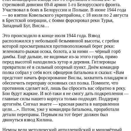
стрелковой дивизии 69-й армии 1-го Белорусского фронта.
Участвовал в боях в Белоруссии и Польше. В июне 1944 года
— во взятии Ковельского укрепрайона, с 18 июля по 2 августа
в Брестской операции, с боями форсировал реки Турья,
Западный Буг, Висла…
Это происходило в конце июля 1944 года. Взвод
расположился у небольшой безымянной высоты, с гребня
которой просматривался противоположный берег реки:
зеленовато-рыжая осока, болота, а за ними — чёрный горб
дамбы. Ещё дальше, не видимые из-за этого горба, прямо
перед высотой находились хутор и деревня. Гитлеровцы
превратили её в сильный опорный пункт. Днём командир
полка собрал у себя всех офицеров батальона и сказал: «Вам
предстоит начать форсирование Вислы, захватить плацдарм и
обеспечить переправу основных сил полка. Помните, что
противник сделает всё, лишь бы сбросить вас обратно в реку.
Бои будут жаркие. И всё-таки я не смогу дать подкрепления —
главные силы нашего корпуса только подходят. Поддержу
артогнём. Сигнал знаете — красная ракета в направлении
цели…». Потом, уже у командира батальона, проработали
детали переправы. Первым на тот берег должен был
двинуться взвод Килина.
Немцы вели методический артиллерийский и миномётный