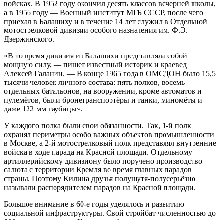
войсках. В 1952 году окончил десять классов вечерней школы,
а в 1956 году — Военный институт МГБ СССР, после чего
приехал в Балашиху и в течение 14 лет служил в Отдельной
мотострелковой дивизии особого назначения им. Ф.Э.
Дзержинского.
«В то время дивизия из Балашихи представляла собой
мощную силу, — пишет известный историк и краевед
Алексей Галанин. — В конце 1965 года в ОМСДОН было 15,5
тысячи человек личного состава: пять полков, восемь
отдельных батальонов, на вооружении, кроме автоматов и
пулемётов, были бронетранспортёры и танки, миномёты и
даже 122-мм гаубицы».
У каждого полка были свои обязанности. Так, 1-й полк
охранял периметры особо важных объектов промышленности
в Москве, а 2-й мотострелковый полк представлял внутренние
войска в ходе парада на Красной площади. Отдельному
артиллерийскому дивизиону было поручено производство
салюта с территории Кремля во время главных парадов
страны. Поэтому Килина друзья полушутя-полусерьёзно
называли распорядителем парадов на Красной площади.
Большое внимание в 60-е годы уделялось и развитию
социальной инфраструктуры. Свой стройбат численностью до