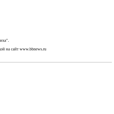
иха".
кой на сайт www.bbnews.ru