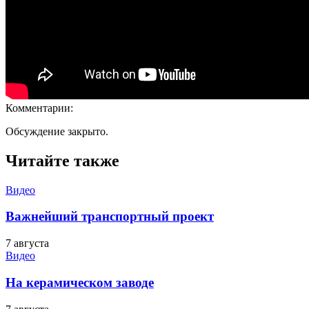
Комментарии:
Обсуждение закрыто.
Читайте также
Видео
Важнейший транспортный проект
7 августа
Видео
На керамическом заводе