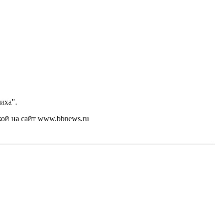
иха".
кой на сайт www.bbnews.ru