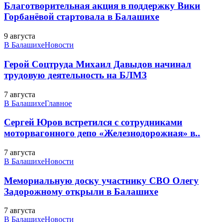
Благотворительная акция в поддержку Вики
Горбанёвой стартовала в Балашихе
9 августа
В Балашихе
Новости
Герой Соцтруда Михаил Давыдов начинал
трудовую деятельность на БЛМЗ
7 августа
В Балашихе
Главное
Сергей Юров встретился с сотрудниками
моторвагонного депо «Железнодорожная» в..
7 августа
В Балашихе
Новости
Мемориальную доску участнику СВО Олегу
Задорожному открыли в Балашихе
7 августа
В Балашихе
Новости