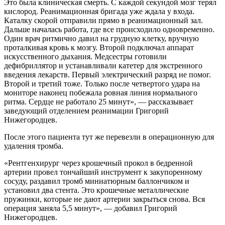
Это была клиническая смерть. С каждой секундой мозг терял
кислород. Реанимационная бригада уже ждала у входа.
Каталку скорой отправили прямо в реанимационный зал.
Дальше началась работа, где все происходило одновременно.
Один врач ритмично давил на грудную клетку, вручную
проталкивая кровь к мозгу. Второй подключал аппарат
искусственного дыхания. Медсестры готовили
дефибриллятор и устанавливали катетер для экстренного
введения лекарств. Первый электрический разряд не помог.
Второй и третий тоже. Только после четвертого удара на
мониторе наконец побежала ровная линия нормального
ритма. Сердце не работало 25 минут», — рассказывает
заведующий отделением реанимации Григорий
Нижегородцев.
После этого пациента тут же перевезли в операционную для
удаления тромба.
«Рентгенхирург через крошечный прокол в бедренной
артерии провел тончайший инструмент к закупоренному
сосуду, раздавил тромб миниатюрным баллончиком и
установил два стента. Это крошечные металлические
пружинки, которые не дают артерии закрыться снова. Вся
операция заняла 5,5 минут», — добавил Григорий
Нижегородцев.