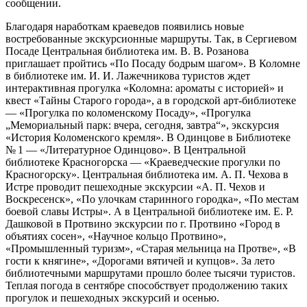
сообщении.
Благодаря наработкам краеведов появились новые
востребованные экскурсионные маршруты. Так, в Сергиевом
Посаде Центральная библиотека им. В. В. Розанова
приглашает пройтись «По Посаду бодрым шагом». В Коломне
в библиотеке им. И. И. Лажечникова туристов ждет
интерактивная прогулка «Коломна: ароматы с историей» и
квест «Тайны Старого города», а в городской арт-библиотеке
— «Прогулка по коломенскому Посаду», «Прогулка
„Мемориальный парк: вчера, сегодня, завтра“», экскурсия
«История Коломенского кремля». В Одинцове в Библиотеке
№ 1 — «Литературное Одинцово». В Центральной
библиотеке Красногорска — «Краеведческие прогулки по
Красногорску». Центральная библиотека им. А. П. Чехова в
Истре проводит пешеходные экскурсии «А. П. Чехов и
Воскресенск», «По улочкам старинного городка», «По местам
боевой славы Истры». А в Центральной библиотеке им. Е. Р.
Дашковой в Протвино экскурсии по г. Протвино «Город в
объятиях сосен», «Научное кольцо Протвино»,
«Промышленный туризм», «Старая мельница на Протве», «В
гости к княгине», «Дорогами вятичей и купцов». За лето
библиотечными маршрутами прошло более тысячи туристов.
Теплая погода в сентябре способствует продолжению таких
прогулок и пешеходных экскурсий и осенью.