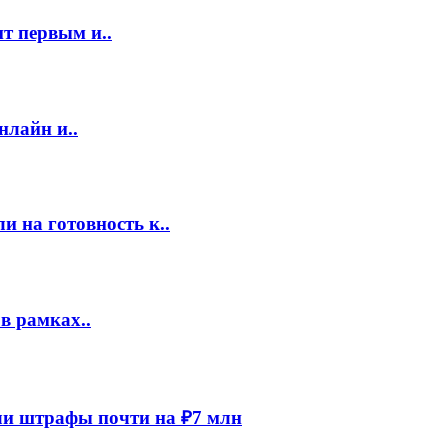
т первым и..
нлайн и..
 на готовность к..
в рамках..
и штрафы почти на ₽7 млн