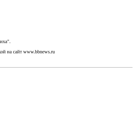
иха".
кой на сайт www.bbnews.ru