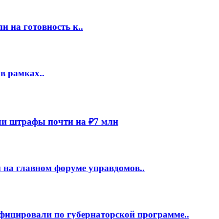
 на готовность к..
в рамках..
и штрафы почти на ₽7 млн
 на главном форуме управдомов..
фицировали по губернаторской программе..