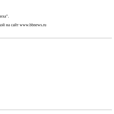
иха".
кой на сайт www.bbnews.ru