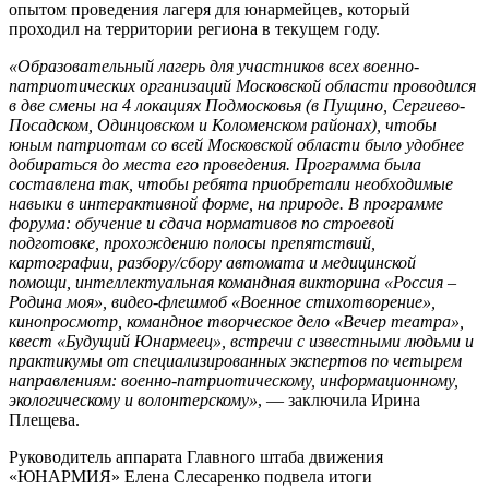
опытом проведения лагеря для юнармейцев, который
проходил на территории региона в текущем году.
«Образовательный лагерь для участников всех военно-
патриотических организаций Московской области проводился
в две смены на 4 локациях Подмосковья (в Пущино, Сергиево-
Посадском, Одинцовском и Коломенском районах), чтобы
юным патриотам со всей Московской области было удобнее
добираться до места его проведения. Программа была
составлена так, чтобы ребята приобретали необходимые
навыки в интерактивной форме, на природе. В программе
форума: обучение и сдача нормативов по строевой
подготовке, прохождению полосы препятствий,
картографии, разбору/сбору автомата и медицинской
помощи, интеллектуальная командная викторина «Россия –
Родина моя», видео-флешмоб «Военное стихотворение»,
кинопросмотр, командное творческое дело «Вечер театра»,
квест «Будущий Юнармеец», встречи с известными людьми и
практикумы от специализированных экспертов по четырем
направлениям: военно-патриотическому, информационному,
экологическому и волонтерскому»
, — заключила Ирина
Плещева.
Руководитель аппарата Главного штаба движения
«ЮНАРМИЯ» Елена Слесаренко подвела итоги