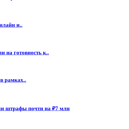
нлайн и..
 на готовность к..
в рамках..
и штрафы почти на ₽7 млн