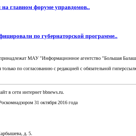
 на главном форуме управдомов..
фицировали по губернаторской программе..
, принадлежат МАУ "Информационное агентство "Большая Балаш
 только по согласованию с редакцией с обязательной гиперссыл
йт в сети интернет bbnews.ru.
оскомнадзором 31 октября 2016 года
арбышева, д. 5.