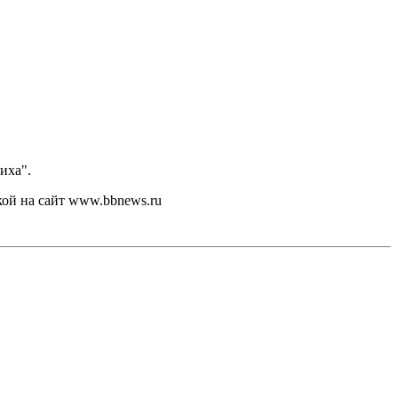
иха".
кой на сайт www.bbnews.ru