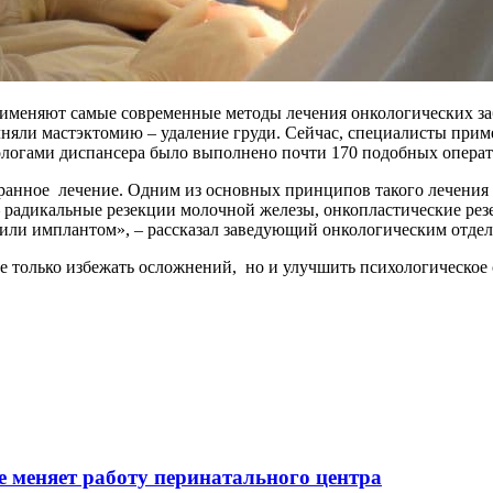
именяют самые современные методы лечения онкологических забол
лняли мастэктомию – удаление груди. Сейчас, специалисты при
кологами диспансера было выполнено почти 170 подобных опера
ранное лечение. Одним из основных принципов такого лечения 
радикальные резекции молочной железы, онкопластические рез
или имплантом», – рассказал заведующий онкологическим отдел
е только избежать осложнений, но и улучшить психологическое
 меняет работу перинатального центра