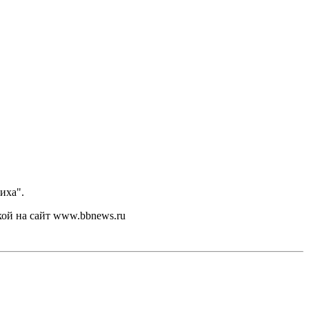
иха".
кой на сайт www.bbnews.ru