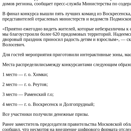
домов региона, сообщает пресс-служба Министерства по соде
В финал конкурса вышли пять лучших команд из Воскресенска,
представителей отраслевых министерств и ведомств Подмосков
«Приятно ежегодно видеть жителей, которые небезразличны к 
мы благоустроили более 620 придомовых территорий. Надеемся
дворовый праздник приносил радость детям и взрослым», — с
Волосевич.
Для гостей мероприятия приготовили интерактивные зоны, ма
Места распределилисьмежду конкурсантами следующим образо
1 место — г. о. Химки;
2 место — г. о. Реутов;
3 место — Раменский г.о;
4 место — г. о. Воскресенск и Долгопрудный;
Все участники получили денежные призы.
Ранее заместитель председателя правительства Московской о
сообщил, что несмотря на внедрение цифрового формата отсле