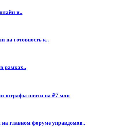
нлайн и..
 на готовность к..
в рамках..
и штрафы почти на ₽7 млн
 на главном форуме управдомов..