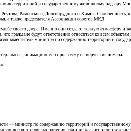
ржанию территорий и государственному жилищному надзору Мос
 Реутова, Раменского, Долгопрудного и Химок. Сплоченность, к
ья, а также председателя Ассоциации советов МКД.
судьбе своего двора. Именно они создают теплую атмосферу и з
, что граждане будут ответственно относиться ко всем объекта
казал заместитель министра по содержанию территорий и госуд
стер-классы, анимационную программу и творческие номера.
м:
бласти — министр по содержанию территорий и государственно
живания и контроля выполнения работ по благоустройству дворо