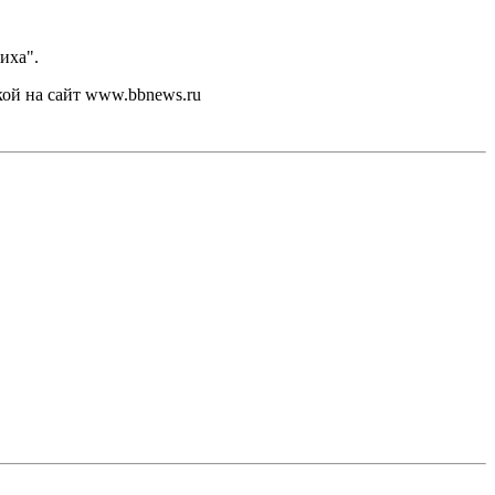
иха".
кой на сайт www.bbnews.ru