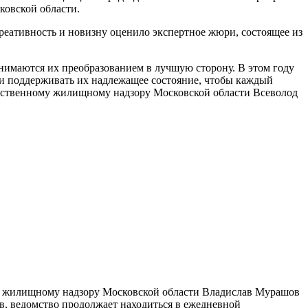
ковской области.
реативность и новизну оценило экспертное жюри, состоящее из
анимаются их преобразованием в лучшую сторону. В этом году
м и поддерживать их надлежащее состояние, чтобы каждый
арственному жилищному надзору Московской области Всеволод
му жилищному надзору Московской области Владислав Мурашов
в, ведомство продолжает находиться в ежедневной