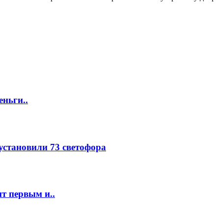
еньги..
 установили 73 светофора
т первым и..