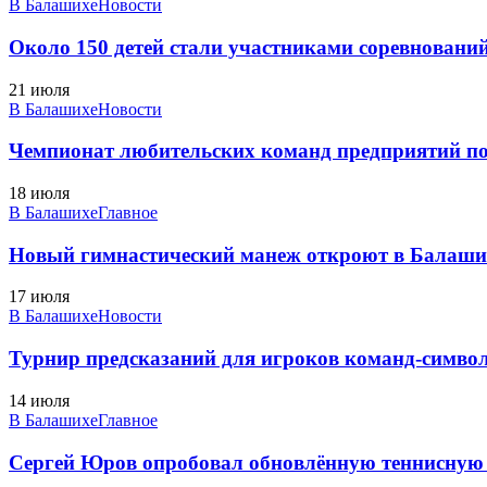
В Балашихе
Новости
Около 150 детей стали участниками соревновани
21 июля
В Балашихе
Новости
Чемпионат любительских команд предприятий по
18 июля
В Балашихе
Главное
Новый гимнастический манеж откроют в Балаших
17 июля
В Балашихе
Новости
Турнир предсказаний для игроков команд-символ
14 июля
В Балашихе
Главное
Сергей Юров опробовал обновлённую теннисную 