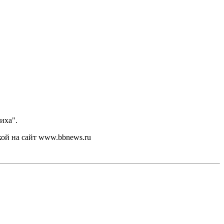
иха".
кой на сайт www.bbnews.ru