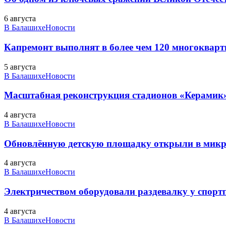
6 августа
В Балашихе
Новости
Капремонт выполнят в более чем 120 многоквар
5 августа
В Балашихе
Новости
Масштабная реконструкция стадионов «Керамик»
4 августа
В Балашихе
Новости
Обновлённую детскую площадку открыли в микро
4 августа
В Балашихе
Новости
Электричеством оборудовали раздевалку у спорт
4 августа
В Балашихе
Новости