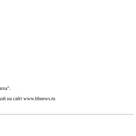
иха".
кой на сайт www.bbnews.ru