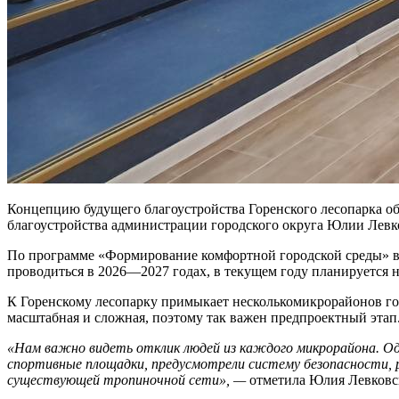
Концепцию будущего благоустройства Горенского лесопарка об
благоустройства администрации городского округа Юлии Левк
По программе «Формирование комфортной городской среды» в л
проводиться в 2026
—
2027 годах, в текущем году планируется 
К Горенскому лесопарку примыка
е
т
несколько
микрорайонов го
масштабная и сложная, поэтому
так важен предпроектный
этап
«Нам важно видеть отклик людей
из
каждого микрорайона. Одн
спортивные площадки, предусмотрели систему безопасности, 
существующей тропиночной сети»
,
—
отметила Юлия Левковс