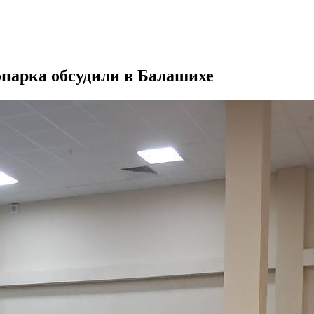
опарка обсудили в Балашихе