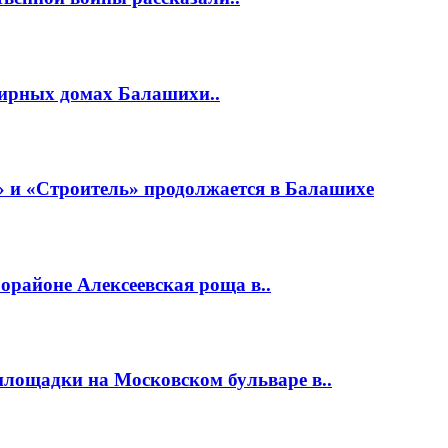
тирных домах Балашихи..
 и «Строитель» продолжается в Балашихе
районе Алексеевская роща в..
площадки на Московском бульваре в..