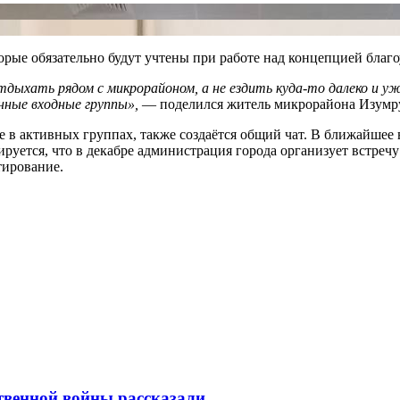
рые обязательно будут учтены при работе над концепцией благо
дыхать рядом с микрорайоном, а не ездить куда-то далеко и уж
ные входные группы»,
—
поделился житель микрорайона Изумр
в активных группах, также создаётся общий чат. В ближайшее в
руется, что в декабре администрация города организуе
т
встречу
тирование.
венной войны рассказали..