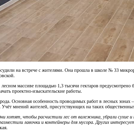
судили на встрече с жителями. Она прошла в школе № 33 микро
овской.
есном массиве площадью 1,3 тысячи гектаров предусмотрено бл
начать проектно-изыскательские работы.
рода. Основная особенность проводимых работ в лесных зонах —
. Учёт мнений жителей, присутствующих на таких общественных 
и хотят, чтобы расчистили лес от валежника, убрали сухие и п
разместили лавочки и контейнеры для мусора. Других интерес
кая.