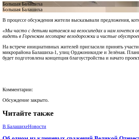
Большая Балашиха
Большая Балашиха
В процессе обсуждения жители высказывали предложения, кото
«Мы часто с детьми катаемся на велосипедах и нам хочется от
видеть в
Горенск
ом
лесопарк
е
велодорожки и чистые обустроен
На встрече инициативных жителей пригласили принять участие 
микрорайона Балашиха-1, улиц Орджоникидзе и Зелёная. Плани
будет подготовлена концепция благоустройства и начато проек
Комментарии:
Обсуждение закрыто.
Читайте также
В Балашихе
Новости
Об одном из ключевых сражений Великой Отечест