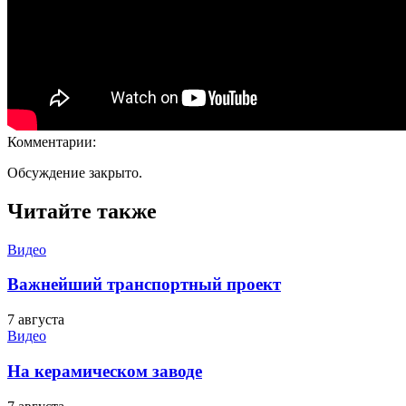
Комментарии:
Обсуждение закрыто.
Читайте также
Видео
Важнейший транспортный проект
7 августа
Видео
На керамическом заводе