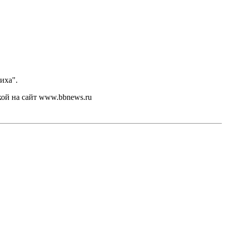
иха".
кой на сайт www.bbnews.ru