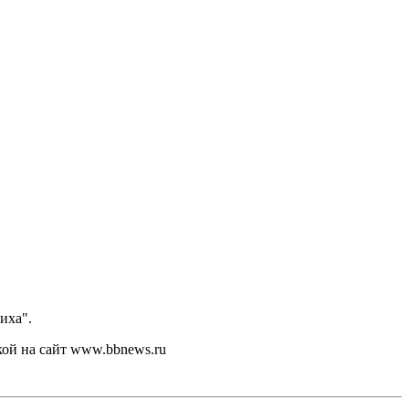
иха".
кой на сайт www.bbnews.ru