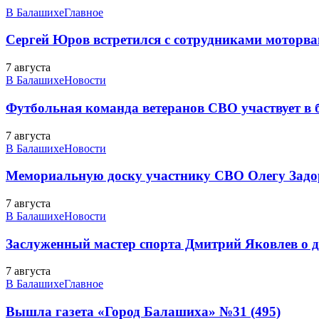
В Балашихе
Главное
Сергей Юров встретился с сотрудниками моторва
7 августа
В Балашихе
Новости
Футбольная команда ветеранов СВО участвует в
7 августа
В Балашихе
Новости
Мемориальную доску участнику СВО Олегу Зад
7 августа
В Балашихе
Новости
Заслуженный мастер спорта Дмитрий Яковлев о до
7 августа
В Балашихе
Главное
Вышла газета «Город Балашиха» №31 (495)