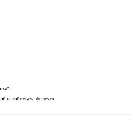
иха".
кой на сайт www.bbnews.ru