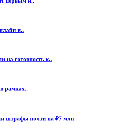
т первым и..
нлайн и..
 на готовность к..
в рамках..
и штрафы почти на ₽7 млн