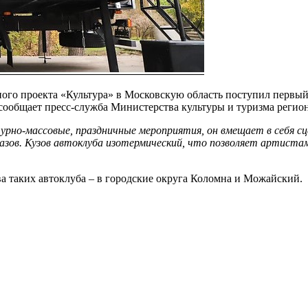
ьного проекта «Культура» в Московскую область поступил пер
 сообщает пресс-служба Министерства культуры и туризма регион
урно-массовые, праздничные мероприятия, он вмещает в себя сц
азов. Кузов автоклуба изотермический, что позволяет артистам
ва таких автоклуба – в городские округа Коломна и Можайский.