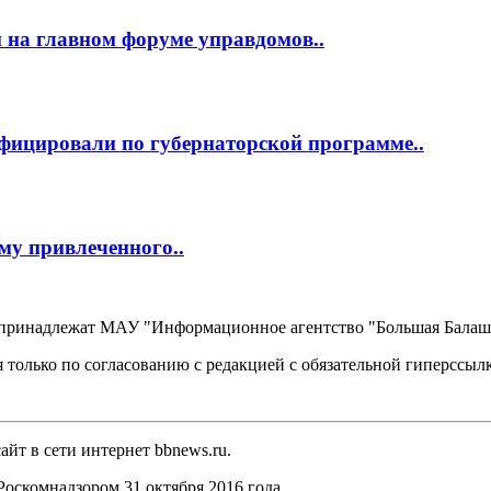
 на главном форуме управдомов..
фицировали по губернаторской программе..
му привлеченного..
, принадлежат МАУ "Информационное агентство "Большая Балаш
 только по согласованию с редакцией с обязательной гиперссыл
йт в сети интернет bbnews.ru.
оскомнадзором 31 октября 2016 года