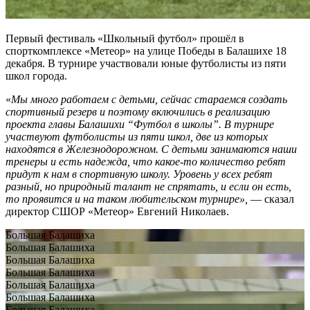
Первый фестиваль «Школьный футбол» прошёл в
спорткомплексе «Метеор» на улице Победы в Балашихе 18
декабря. В турнире участвовали юные футболисты из пяти
школ города.
«
Мы много работаем с детьми, сейчас стараемся создать
спортивный резерв и поэтому включились в реализацию
проекта главы Балашихи “Футбол в школы”. В турнире
участвуют футболисты из пяти школ, две из которых
находятся в Железнодорожном. С детьми занимаются наши
тренеры и есть надежда, что какое-то количество ребят
придут к нам в спортивную школу. Уровень у всех ребят
разный, но природный талант не спрятать, и если он есть,
то проявится и на таком любительском турнире»,
— сказал
директор СШОР «Метеор» Евгений Николаев.
Большая Балашиха
Большая Балашиха
Большая Балашиха
Большая Балашиха
Большая Балашиха
Большая Балашиха
Большая Балашиха