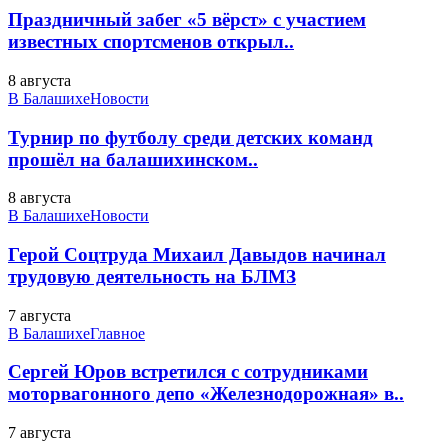
Праздничный забег «5 вёрст» с участием
известных спортсменов открыл..
8 августа
В Балашихе
Новости
Турнир по футболу среди детских команд
прошёл на балашихинском..
8 августа
В Балашихе
Новости
Герой Соцтруда Михаил Давыдов начинал
трудовую деятельность на БЛМЗ
7 августа
В Балашихе
Главное
Сергей Юров встретился с сотрудниками
моторвагонного депо «Железнодорожная» в..
7 августа