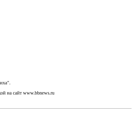
иха".
кой на сайт www.bbnews.ru