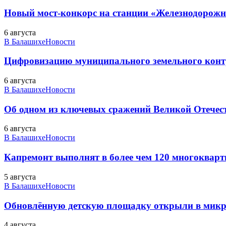
Новый мост-конкорс на станции «Железнодорожн
6 августа
В Балашихе
Новости
Цифровизацию муниципального земельного конт
6 августа
В Балашихе
Новости
Об одном из ключевых сражений Великой Отечест
6 августа
В Балашихе
Новости
Капремонт выполнят в более чем 120 многоквар
5 августа
В Балашихе
Новости
Обновлённую детскую площадку открыли в микро
4 августа