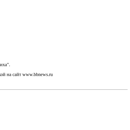
иха".
кой на сайт www.bbnews.ru