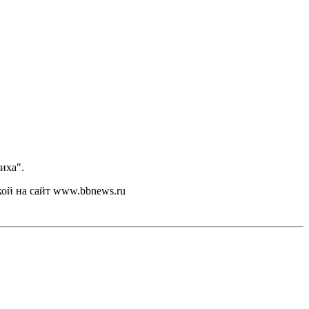
иха".
кой на сайт www.bbnews.ru