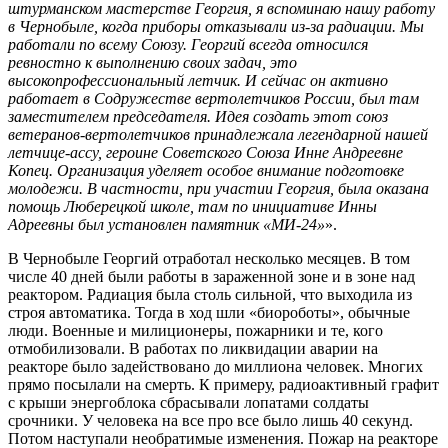
штурманском мастерстве Георгия, я вспоминаю нашу работу
в Чернобыле, когда приборы отказывали из-за радиации. Мы
работали по всему Союзу. Георгий всегда относился
ревностно к выполнению своих задач, это
высокопрофессиональный летчик. И сейчас он активно
работает в Содружестве вертолетчиков России, был там
заместителем председателя. Идея создать этот союз
ветеранов-вертолетчиков принадлежала легендарной нашей
летчице-ассу, героине Советского Союза Инне Андреевне
Копец. Организация уделяет особое внимание подготовке
молодежи. В частности, при участии Георгия, была оказана
помощь Люберецкой школе, там по инициативе Инны
Адреевны был установлен памятник «МИ-24»
».
В Чернобыле Георгий отработал несколько месяцев. В том
числе 40 дней были работы в зараженной зоне и в зоне над
реактором. Радиация была столь сильной, что выходила из
строя автоматика. Тогда в ход шли «биороботы», обычные
люди. Военные и милиционеры, пожарники и те, кого
отмобилизовали. В работах по ликвидации аварии на
реакторе было задействовано до миллиона человек. Многих
прямо посылали на смерть. К примеру, радиоактивный графит
с крыши энергоблока сбрасывали лопатами солдаты
срочники. У человека на все про все было лишь 40 секунд.
Потом наступали необратимые изменения. Пожар на реакторе