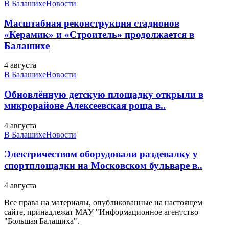
В Балашихе
Новости
Масштабная реконструкция стадионов
«Керамик» и «Строитель» продолжается в
Балашихе
4 августа
В Балашихе
Новости
Обновлённую детскую площадку открыли в
микрорайоне Алексеевская роща в..
4 августа
В Балашихе
Новости
Электричеством оборудовали раздевалку у
спортплощадки на Московском бульваре в..
4 августа
Все права на материалы, опубликованные на настоящем
сайте, принадлежат МАУ "Информационное агентство
"Большая Балашиха".