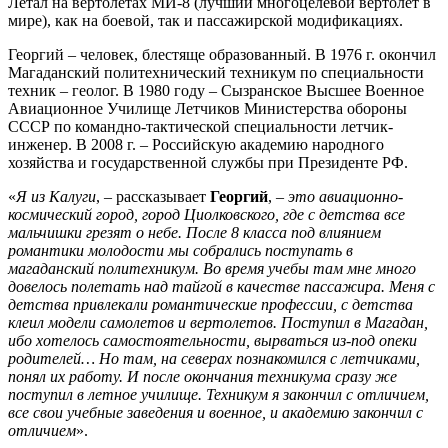
Летал на вертолетах МИ-8 (лучший многоцелевой вертолет в
мире), как на боевой, так и пассажирской модификациях.
Георгий – человек, блестяще образованный. В 1976 г. окончил
Магаданский политехнический техникум по специальности
техник – геолог. В 1980 году – Сызранское Высшее Военное
Авиационное Училище Летчиков Министерства обороны
СССР по командно-тактической специальности летчик-
инженер. В 2008 г. – Российскую академию народного
хозяйства и государственной службы при Президенте РФ.
«
Я из Калуги
, – рассказывает
Георгий
, –
это авиационно-
космический город, город Циолковского, где с детства все
мальчишки грезят о небе. После 8 класса под влиянием
романтики молодости мы собрались поступать в
магаданский политехникум. Во время учебы там мне много
довелось полетать над тайгой в качестве пассажира. Меня с
детства привлекали романтические профессии, с детства
клеил модели самолетов и вертолетов. Поступил в Магадан,
ибо хотелось самостоятельности, вырваться из-под опеки
родителей… Но там, на северах познакомился с летчиками,
понял их работу. И после окончания техникума сразу же
поступил в летное училище. Техникум я закончил с отличием,
все свои учебные заведения и военное, и академию закончил с
отличием
».