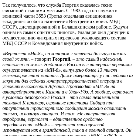
Так получилось, что служба Георгия оказалась тесно
связанной с нашими местами. С 1983 года он служил в
воинской части 3553 (Третья отдельная авиационная
эскадрилья особого назначения Внутренних войск МВД
СССР), дислоцированной в Балашихинском районе. Будучи
одним из самых опытных пилотов, Удальцов был допущен к
осуществлению литерных перевозок руководящего состава
МВД СССР и Командования внутренних войск.
«
Вертолет «Ми-8», на котором я отлетал большую часть
своей жизни
, – говорит
Георгий
, –
это самый надежный
вертолет на земле. Недаром в России все литерные перевозки
осуществляется на «МИ-8», выпущено более 13 тысяч
экземпляров этой машины. Даже американцы у нас недавно их
закупили для ведения контртеррористической операции в
условиях высокогорий Афгана. Производят «МИ-8» на
авиапредприятиях в Казани и в Улан-Удэ. А вообще, вертолет
в условиях бездорожья России – это самая незаменимая
техника! К примеру, огромные просторы Сибири при
отсутствии транспортного сообщения можно осваивать
только, используя авиацию. И там, где отсутствуют
аэродромы, вертолет – единственное средство
передвижения. «Ми-8» – вертолет многоцелевой,
используется как в гражданской, так и в военной авиации. Он
составляет основу вертолетного парка у МЧС, в ФСБ, у