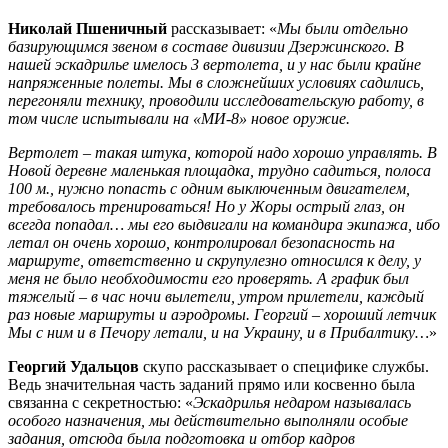
Николай Пшеничный
рассказывает: «
Мы были отдельно
базирующимся звеном в составе дивизии Дзержинского. В
нашей эскадрилье имелось 3 вертолета, и у нас были крайне
напряженные полеты. Мы в сложнейших условиях садились,
перегоняли технику, проводили исследовательскую работу, в
том числе испытывали на «МИ-8» новое оружие.
Вертолет – такая штука, которой надо хорошо управлять. В
Новой деревне маленькая площадка, трудно садиться, полоса
100 м., нужно попасть с одним выключенным двигателем,
требовалось тренироваться! Но у Жоры острый глаз, он
всегда попадал… мы его выдвигали на командира экипажа, ибо
летал он очень хорошо, контролировал безопасность на
маршруте, ответственно и скрупулезно относился к делу, у
меня не было необходимости его проверять. А график был
тяжелый – в час ночи вылетели, утром прилетели, каждый
раз новые маршруты и аэродромы. Георгий – хороший летчик
Мы с ним и в Печору летали, и на Украину, и в Прибалтику…
»
Георгий Удальцов
скупо рассказывает о специфике службы.
Ведь значительная часть заданий прямо или косвенно была
связанна с секретностью: «
Эскадрилья недаром называлась
особого назначения, мы действительно выполняли особые
задания, отсюда была подготовка и отбор кадров