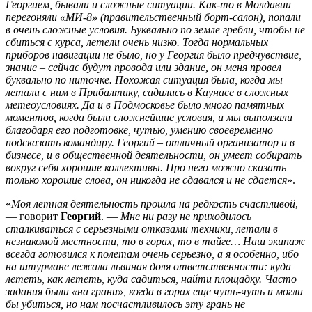
Георгием, бывали и сложные ситуации. Как-то в Молдавии
перегоняли «МИ-8» (правительственный борт-салон), попали
в очень сложные условия. Буквально по земле гребли, чтобы не
сбиться с курса, летели очень низко. Тогда нормальных
приборов навигации не было, но у Георгия было предчувствие,
знание – сейчас будут провода или здание, он меня провел
буквально по ниточке. Похожая ситуация была, когда мы
летали с ним в Прибалтику, садились в Каунасе в сложных
метеоусловиях. Да и в Подмосковье было много памятных
моментов, когда были сложнейшие условия, и мы выползали
благодаря его подготовке, чутью, умению своевременно
подсказать командиру. Георгий – отличный организатор и в
бизнесе, и в общественной деятельности, он умеет собирать
вокруг себя хорошие коллективы. Про него можно сказать
только хорошие слова, он никогда не сдавался и не сдается
».
«
Моя летная деятельность прошла на редкость счастливой
,
— говорит
Георгий
. —
Мне ни разу не приходилось
сталкиваться с серьезными отказами техники, летали в
незнакомой местности, то в горах, то в тайге… Наш экипаж
всегда готовился к полетам очень серьезно, а я особенно, ибо
на штурмане лежала львиная доля ответственности: куда
лететь, как лететь, куда садиться, найти площадку. Часто
задания были «на грани», когда в горах еще чуть-чуть и могли
бы убиться, но нам посчастливилось эту грань не