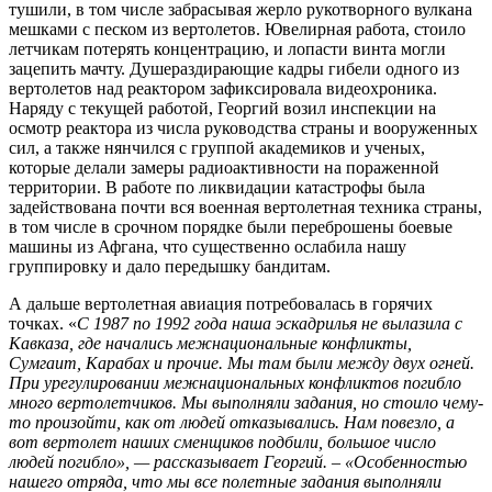
тушили, в том числе забрасывая жерло рукотворного вулкана
мешками с песком из вертолетов. Ювелирная работа, стоило
летчикам потерять концентрацию, и лопасти винта могли
зацепить мачту. Душераздирающие кадры гибели одного из
вертолетов над реактором зафиксировала видеохроника.
Наряду с текущей работой, Георгий возил инспекции на
осмотр реактора из числа руководства страны и вооруженных
сил, а также нянчился с группой академиков и ученых,
которые делали замеры радиоактивности на пораженной
территории. В работе по ликвидации катастрофы была
задействована почти вся военная вертолетная техника страны,
в том числе в срочном порядке были переброшены боевые
машины из Афгана, что существенно ослабила нашу
группировку и дало передышку бандитам.
А дальше вертолетная авиация потребовалась в горячих
точках. «
С 1987 по 1992 года наша эскадрилья не вылазила с
Кавказа, где начались межнациональные конфликты,
Сумгаит, Карабах и прочие. Мы там были между двух огней.
При урегулировании межнациональных конфликтов погибло
много вертолетчиков. Мы выполняли задания, но стоило чему-
то произойти, как от людей отказывались. Нам повезло, а
вот вертолет наших сменщиков подбили, большое число
людей погибло», — рассказывает Георгий. – «Особенностью
нашего отряда, что мы все полетные задания выполняли