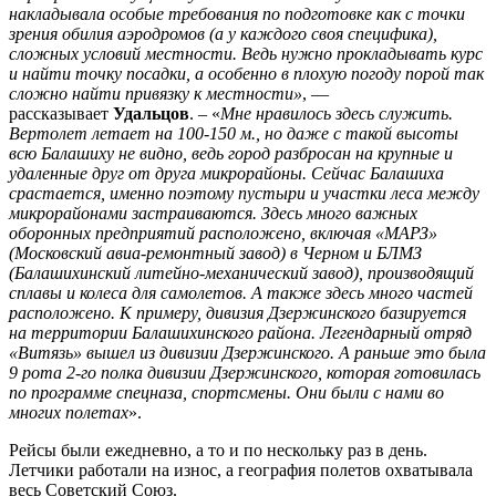
накладывала особые требования по подготовке как с точки
зрения обилия аэродромов (а у каждого своя специфика),
сложных условий местности. Ведь нужно прокладывать курс
и найти точку посадки, а особенно в плохую погоду порой так
сложно найти привязку к местности»
, —
рассказывает
Удальцов
. – «
Мне нравилось здесь служить.
Вертолет летает на 100-150 м., но даже с такой высоты
всю Балашиху не видно, ведь город разбросан на крупные и
удаленные друг от друга микрорайоны. Сейчас Балашиха
срастается, именно поэтому пустыри и участки леса между
микрорайонами застраиваются. Здесь много важных
оборонных предприятий расположено, включая «МАРЗ»
(Московский авиа-ремонтный завод) в Черном и БЛМЗ
(Балашихинский литейно-механический завод), производящий
сплавы и колеса для самолетов. А также здесь много частей
расположено. К примеру, дивизия Дзержинского базируется
на территории Балашихинского района. Легендарный отряд
«Витязь» вышел из дивизии Дзержинского. А раньше это была
9 рота 2-го полка дивизии Дзержинского, которая готовилась
по программе спецназа, спортсмены. Они были с нами во
многих полетах
».
Рейсы были ежедневно, а то и по нескольку раз в день.
Летчики работали на износ, а география полетов охватывала
весь Советский Союз.