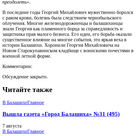
преодолеть
».
В последние годы Георгий Михайлович мужественно боролся
с раком крови, болезнь была следствием чернобыльского
облучения. Многие железнодорожненцы и балашихинцы
знали Георгия как пламенного борца за справедливость и
защитника прав малого бизнеса. Его идеи, его борьба оказали
существенное влияние на многие события, это яркая веха в
истории Балашихи. Хоронили Георгия Михайловича на
Новом Старокупавинском кладбище с воинскими почестями в
военной летной форме.
Комментарии:
Обсуждение закрыто.
Читайте также
В Балашихе
Главное
Вышла газета «Город Балашиха» №31 (495)
7 августа
В Балашихе
Главное