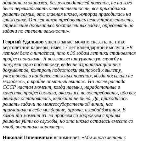
одиночным экипажа, без руководителей полетов, не на кого
было перекладывать ответственность, все приходилось
решать самим, это главная школа, которая пригодилась на
гражданке. От летчиков требовались целеустремленность,
стремление добиваться поставленных задач, определять по
задачи по степени важности
».
Георгий Удальцов
ушел в запас, можно сказать, на пике
вертолетной карьеры, имея 17 лет календарной выслуги: «
В
летном деле считается, что к 30 годам летчики становятся
профессионалами. Я возглавлял штурманскую службу и
штурманскую подготовку, ведение аэронавигационных
документов, контроль подготовки экипажей к вылету,
участвовал в наиболее сложных полетах, когда посылали не
молодежь, а крайне опытный экипаж. Но после распада
СССР настал момент, когда навыки, наработанные в
качестве профессионала, оказались не востребованы, ибо вся
авиация остановилась, керосина не было. Да, приходилось
решать задачи по межгосударственной линии, нас
приглашали к себе молдаване, армяне, азербайджанцы. В
какой-то момент из- за проблем со здоровьем я принял
решение уйти со службы, но эта школа осталась вместе со
мной, воспитала характер
».
Николай Пшеничный
вспоминает: «
Мы много летали с