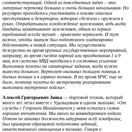
соответствующий. Одной из повседневных задач – это
литерные перевозки больших и очень больших начальников. Но
регулярно приходилось участвовать в поимке опасных
преступников и дезертиров, которые сбежали с оружием в
руках. Отрабатывали освобождение заложников, ведь когда
бандиты захватывают заложников, одним из первых
требований всегда звучит – привезите вертолет. И тут
важно, чтобы экипаж был подготовлен хладнокровно
действовать в такой ситуации. Мы осуществляли
дежурство во время крупных государственных мероприятий,
например, во время съездов партий или празднования 1 и 9
мая, вся системы МВД находилась в состоянии усиления.
Выполняли полеты на санитарные задания, когда нужно
вывести больного. Вертолет оказывал большую помощь в
боевых точках и в горячих точках. В те время МЧС еще не
было, поэтому полеты по экстренному реагированию
выполняли внутренние войска
».
Алексей Григорьевич Заика
— бортовой техник, который
много лет летал вместе с Удальцовым в одном экипаже. «
От
службы с Георгием Михайловичем у меня остались самые
хорошие впечатления. Мы много по командировкам ходили.
Потом он занимал должность штурмана всей эскадрильи,
был примером образцовой подготовки заданий,
ответственного отношения к технике. Говоря о