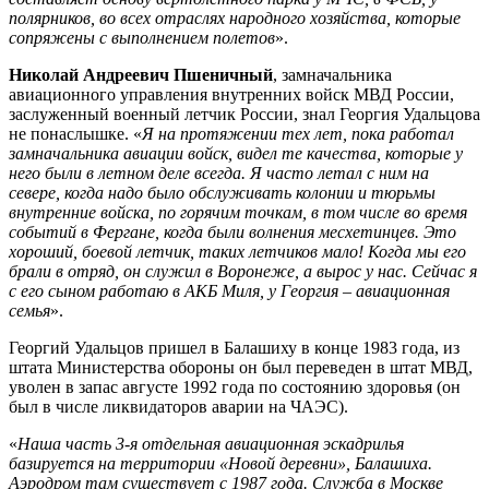
полярников, во всех отраслях народного хозяйства, которые
сопряжены с выполнением полетов
».
Николай Андреевич Пшеничный
, замначальника
авиационного управления внутренних войск МВД России,
заслуженный военный летчик России, знал Георгия Удальцова
не понаслышке. «
Я на протяжении тех лет, пока работал
замначальника авиации войск, видел те качества, которые у
него были в летном деле всегда. Я часто летал с ним на
севере, когда надо было обслуживать колонии и тюрьмы
внутренние войска, по горячим точкам, в том числе во время
событий в Фергане, когда были волнения месхетинцев. Это
хороший, боевой летчик, таких летчиков мало! Когда мы его
брали в отряд, он служил в Воронеже, а вырос у нас. Сейчас я
с его сыном работаю в АКБ Миля, у Георгия – авиационная
семья
».
Георгий Удальцов пришел в Балашиху в конце 1983 года, из
штата Министерства обороны он был переведен в штат МВД,
уволен в запас августе 1992 года по состоянию здоровья (он
был в числе ликвидаторов аварии на ЧАЭС).
«
Наша часть 3-я отдельная авиационная эскадрилья
базируется на территории «Новой деревни», Балашиха.
Аэродром там существует с 1987 года. Служба в Москве