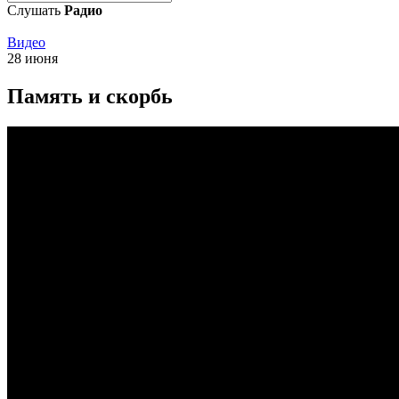
Слушать
Радио
Видео
28 июня
Память и скорбь