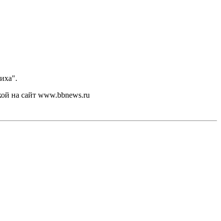
иха".
кой на сайт www.bbnews.ru