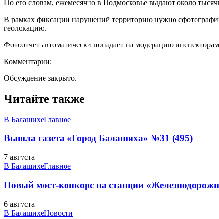
По его словам, ежемесячно в Подмосковье выдают около тысяч
В рамках фиксации нарушений территорию нужно сфотографиро
геолокацию.
Фотоотчет автоматически попадает на модерацию инспекторам Г
Комментарии:
Обсуждение закрыто.
Читайте также
В Балашихе
Главное
Вышла газета «Город Балашиха» №31 (495)
7 августа
В Балашихе
Главное
Новый мост-конкорс на станции «Железнодорожн
6 августа
В Балашихе
Новости