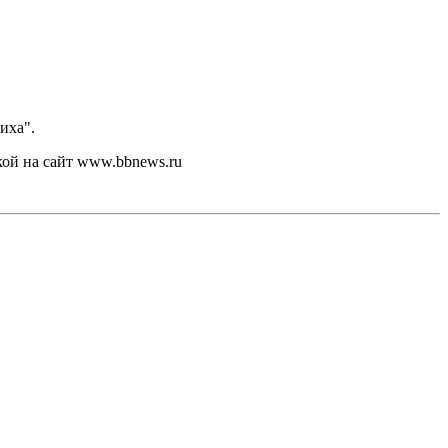
иха".
кой на сайт www.bbnews.ru