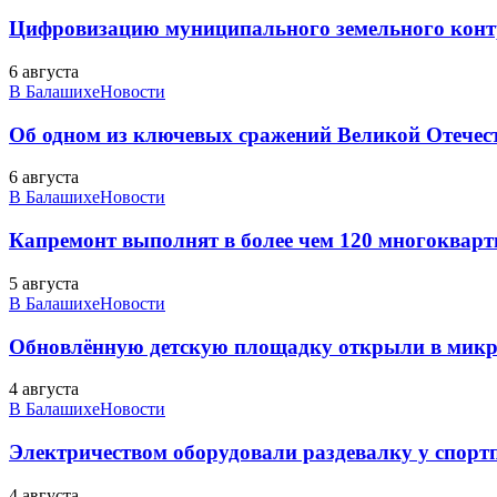
Цифровизацию муниципального земельного конт
6 августа
В Балашихе
Новости
Об одном из ключевых сражений Великой Отечест
6 августа
В Балашихе
Новости
Капремонт выполнят в более чем 120 многоквар
5 августа
В Балашихе
Новости
Обновлённую детскую площадку открыли в микро
4 августа
В Балашихе
Новости
Электричеством оборудовали раздевалку у спорт
4 августа