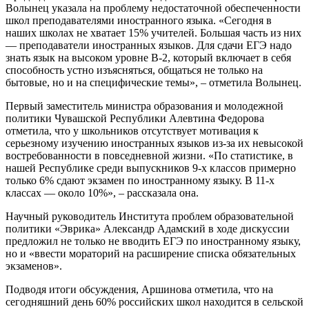
Волынец указала на проблему недостаточной обеспеченности
школ преподавателями иностранного языка. «Сегодня в
наших школах не хватает 15% учителей. Большая часть из них
— преподаватели иностранных языков. Для сдачи ЕГЭ надо
знать язык на высоком уровне В-2, который включает в себя
способность устно изъясняться, общаться не только на
бытовые, но и на специфические темы», – отметила Волынец.
Первый заместитель министра образования и молодежной
политики Чувашской Республики Алевтина Федорова
отметила, что у школьников отсутствует мотивация к
серьезному изучению иностранных языков из-за их невысокой
востребованности в повседневной жизни. «По статистике, в
нашей Республике среди выпускников 9-х классов примерно
только 6% сдают экзамен по иностранному языку. В 11-х
классах — около 10%», – рассказала она.
Научный руководитель Института проблем образовательной
политики «Эврика» Александр Адамский в ходе дискуссии
предложил не только не вводить ЕГЭ по иностранному языку,
но и «ввести мораторий на расширение списка обязательных
экзаменов».
Подводя итоги обсуждения, Аршинова отметила, что на
сегодняшний день 60% российских школ находится в сельской