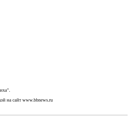
иха".
кой на сайт www.bbnews.ru