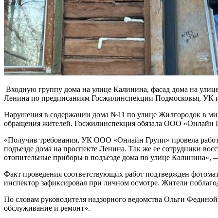
Входную группу дома на улице Калинина, фасад дома на улиц
Ленина по предписаниям Госжилинспекции Подмосковья, УК ис
Нарушения в содержании дома №11 по улице Жилгородок в ми
обращения жителей. Госжилинспекция обязала ООО «Онлайн Г
«Получив требования, УК ООО «Онлайн Групп» провела работ
подъезде дома на проспекте Ленина. Так же ее сотрудники во
отопительные приборы в подъезде дома по улице Калинина», 
Факт проведения соответствующих работ подтвержден фотома
инспектор зафиксировал при личном осмотре. Жители поблаго
По словам руководителя надзорного ведомства Ольги Фединой,
обслуживание и ремонт».