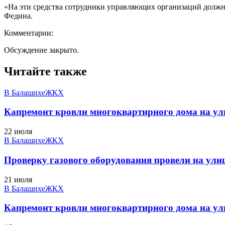
«На эти средства сотрудники управляющих организаций должн
Федина.
Комментарии:
Обсуждение закрыто.
Читайте также
В Балашихе
ЖКХ
Капремонт кровли многоквартирного дома на ули
22 июля
В Балашихе
ЖКХ
Проверку газового оборудования провели на ули
21 июля
В Балашихе
ЖКХ
Капремонт кровли многоквартирного дома на ули