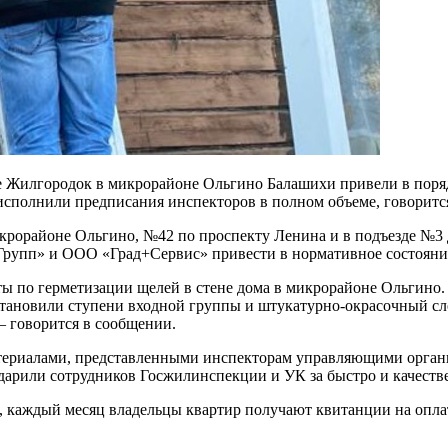
е Жилгородок в микрорайоне Ольгино Балашихи привели в поряд
полнили предписания инспекторов в полном объеме, говорится
крорайоне Ольгино, №42 по проспекту Ленина и в подъезде №3
рупп» и ООО «Град+Сервис» привести в нормативное состояни
ы по герметизации щелей в стене дома в микрорайоне Ольгино
сстановили ступени входной группы и штукатурно-окрасочный сл
— говорится в сообщении.
териалами, представленными инспекторам управляющими органи
дарили сотрудников Госжилинспекции и УК за быстро и качеств
 каждый месяц владельцы квартир получают квитанции на оплат