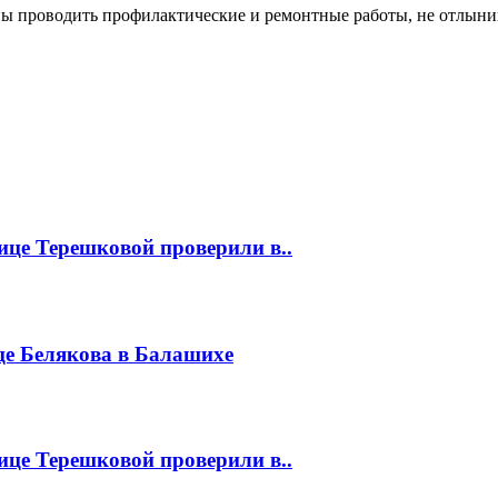
ы проводить профилактические и ремонтные работы, не отлынив
це Терешковой проверили в..
це Белякова в Балашихе
це Терешковой проверили в..