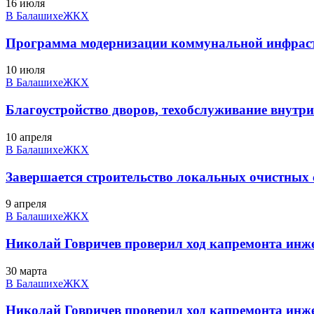
16 июля
В Балашихе
ЖКХ
Программа модернизации коммунальной инфраст
10 июля
В Балашихе
ЖКХ
Благоустройство дворов, техобслуживание внутри
10 апреля
В Балашихе
ЖКХ
Завершается строительство локальных очистных
9 апреля
В Балашихе
ЖКХ
Николай Говричев проверил ход капремонта инж
30 марта
В Балашихе
ЖКХ
Николай Говричев проверил ход капремонта инж