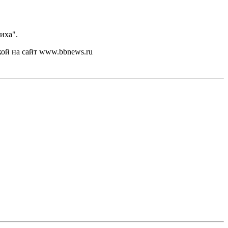
иха".
кой на сайт www.bbnews.ru