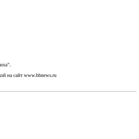
иха".
кой на сайт www.bbnews.ru