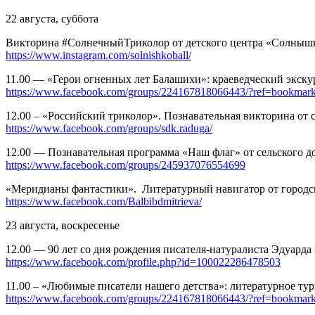
22 августа, суббота
Викторина #СолнечныйТриколор от детского центра «Солныш
https://www.instagram.com/solnishkoball/
11.00 — «Герои огненных лет Балашихи»: краеведческий экску
https://www.facebook.com/groups/224167818066443/?ref=bookmar
12.00 – «Российский триколор». Познавательная викторина от 
https://www.facebook.com/groups/sdk.raduga/
12.00 — Познавательная программа «Наш флаг» от сельского д
https://www.facebook.com/groups/245937076554699
«Меридианы фантастики». Литературный навигатор от городск
https://www.facebook.com/Balbibdmitrieva/
23 августа, воскресенье
12.00 — 90 лет со дня рождения писателя-натуралиста Эдуар
https://www.facebook.com/profile.php?id=100022286478503
11.00 – «Любимые писатели нашего детства»: литературное ту
https://www.facebook.com/groups/224167818066443/?ref=bookmar