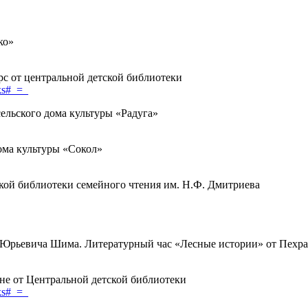
ко»
рс от центральной детской библиотеки
ks#_=_
сельского дома культуры «Радуга»
ома культуры «Сокол»
ой библиотеки семейного чтения им. Н.Ф. Дмитриева
да Юрьевича Шима. Литературный час «Лесные истории» от Пехр
рне от Центральной детской библиотеки
ks#_=_