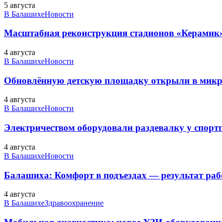
5 августа
В Балашихе
Новости
Масштабная реконструкция стадионов «Керамик»
4 августа
В Балашихе
Новости
Обновлённую детскую площадку открыли в микро
4 августа
В Балашихе
Новости
Электричеством оборудовали раздевалку у спорт
4 августа
В Балашихе
Новости
Балашиха: Комфорт в подъездах — результат 
4 августа
В Балашихе
Здравоохранение