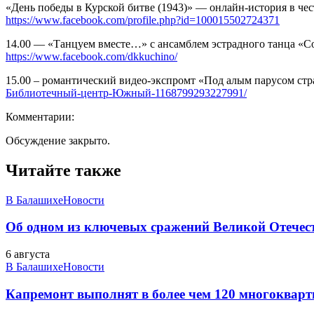
«День победы в Курской битве (1943)» — онлайн-история в че
https://www.facebook.com/profile.php?id=100015502724371
14.00 — «Танцуем вместе…» с ансамблем эстрадного танца «С
https://www.facebook.com/dkkuchino/
15.00 – романтический видео-экспромт «Под алым парусом ст
Библиотечный-центр-Южный-1168799293227991/
Комментарии:
Обсуждение закрыто.
Читайте также
В Балашихе
Новости
Об одном из ключевых сражений Великой Отечест
6 августа
В Балашихе
Новости
Капремонт выполнят в более чем 120 многоквар