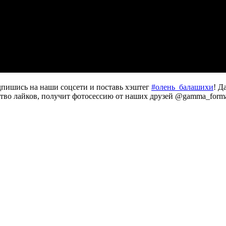
дпишись на наши соцсети и поставь хэштег
#олень_балашихи
! Д
ство лайков, получит фотосессию от наших друзей @gamma_forma