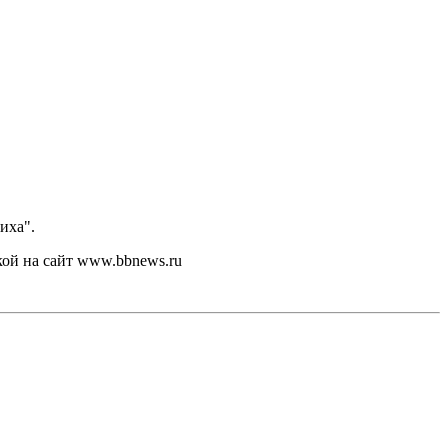
иха".
кой на сайт www.bbnews.ru