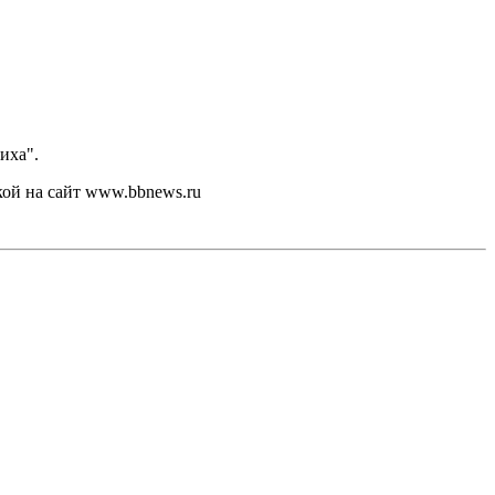
иха".
кой на сайт www.bbnews.ru