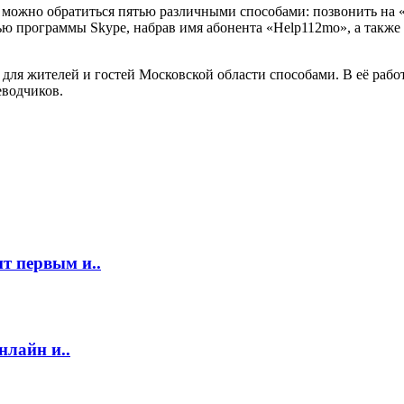
 можно обратиться пятью различными способами: позвонить на «
ью программы Skype, набрав имя абонента «Help112mo», а такж
для жителей и гостей Московской области способами. В её раб
еводчиков.
т первым и..
нлайн и..