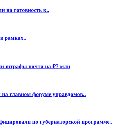
 на готовность к..
в рамках..
и штрафы почти на ₽7 млн
 на главном форуме управдомов..
фицировали по губернаторской программе..