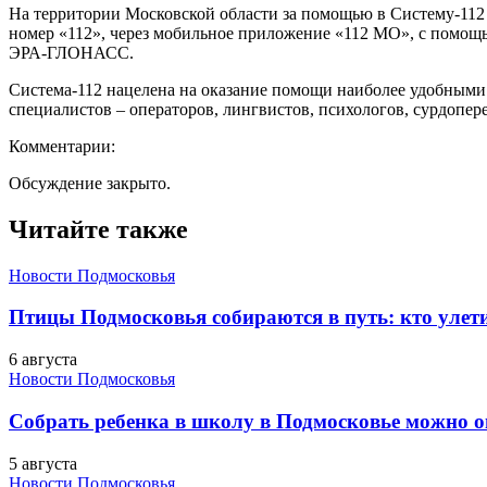
На территории Московской области за помощью в Систему-112
номер «112», через мобильное приложение «112 МО», с помощ
ЭРА-ГЛОНАСС.
Система-112 нацелена на оказание помощи наиболее удобными 
специалистов – операторов, лингвистов, психологов, сурдопер
Комментарии:
Обсуждение закрыто.
Читайте также
Новости Подмосковья
Птицы Подмосковья собираются в путь: кто улети
6 августа
Новости Подмосковья
Собрать ребенка в школу в Подмосковье можно о
5 августа
Новости Подмосковья