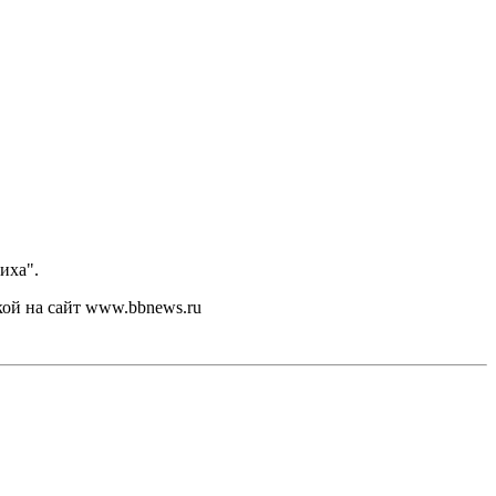
иха".
кой на сайт www.bbnews.ru