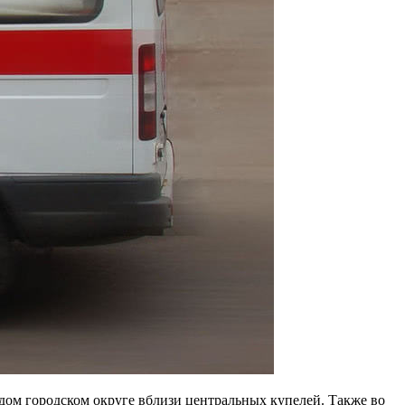
дом городском округе вблизи центральных купелей. Также во