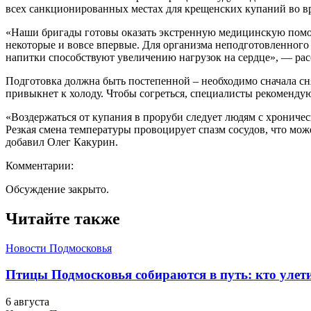
всех санкционированных местах для крещенских купаний во в
«Наши бригады готовы оказать экстренную медицинскую помощь, 
некоторые и вовсе впервые. Для организма неподготовленного ч
напитки способствуют увеличению нагрузок на сердце», — ра
Подготовка должна быть постепенной – необходимо сначала сня
привыкнет к холоду. Чтобы согреться, специалисты рекоменду
«Воздержаться от купания в проруби следует людям с хроничес
Резкая смена температуры провоцирует спазм сосудов, что мож
добавил Олег Какурин.
Комментарии:
Обсуждение закрыто.
Читайте также
Новости Подмосковья
Птицы Подмосковья собираются в путь: кто улети
6 августа