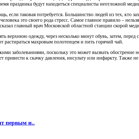
ремя праздника будут находиться специалисты неотложной мед
если таковая потребуется. Большинство людей из тех, кто заход
еловека это своего рода стресс. Самое главное правило – нельз
ссказал главный врач Московской областной станции скорой ме
ть верхнюю одежду, через несколько минут обувь, затем, перед 
ют растираться махровым полотенцем и пить горячий чай.
кими заболеваниями, поскольку это может вызвать обострение не
ет привести к скачку давления, инсульту или инфаркту. Также н
т первым и..