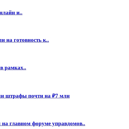
нлайн и..
 на готовность к..
в рамках..
и штрафы почти на ₽7 млн
 на главном форуме управдомов..