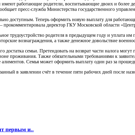
 имеют работающие родители, воспитывающие двоих и более дете
сообщает пресс-служба Министерства государственного управле
льно доступным. Теперь оформить новую выплату для работающ
 — прокомментировала директор ГКУ Московской области «Цент
ое трудоустройство родителя в предыдущем году и уплата им п
авторские вознаграждения, а также денежное довольствие военн
о достатка семьи. Претендовать на возврат части налога могут 
ионе проживания. Также обязательными требованиями к заявит
 алиментов. Семья может оформить выплату один раз за прошедш
азанный в заявлении счёт в течение пяти рабочих дней после на
т первым и..