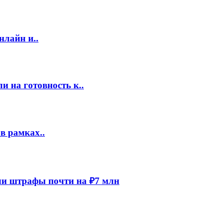
нлайн и..
 на готовность к..
в рамках..
и штрафы почти на ₽7 млн