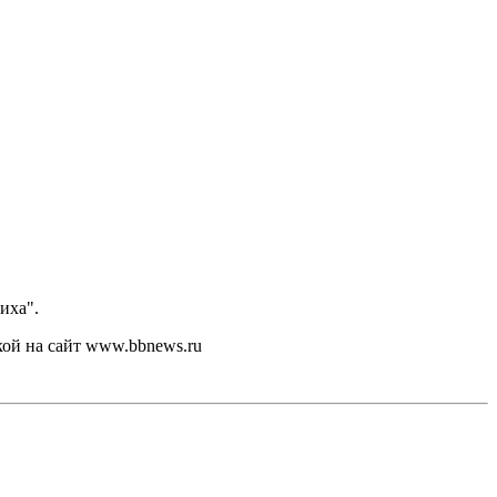
иха".
кой на сайт www.bbnews.ru