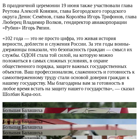
В праздничной церемонии 19 июня также участвовали глава
Реутова Алексей Ковязин, глава Богородского городского
округа Денис Семёнов, глава Королёва Игорь Трифонов, глава
Люберец Владимир Волков, гендиректор авиакорпорации
«Рубин» Игорь Ряпин.
«102 года — это не просто цифра, это живая история
верности, доблести и служения России. За эти годы воины-
дзержинцы показали, что безопасность граждан — смысл их
службы. ОДОН стала той силой, на которую можно
положиться в самых сложных условиях, в охране
общественного порядка, защите важных государственных
объектов. Ваш профессионализм, слаженность и готовность к
самоотверженному труду стали основой доверия граждан к
нашему государству. Мы благодарны вам за готовность в
любое время встать на защиту нашего государства», — сказал
Шолбан Кара-оол.
Большая Балашиха
Большая Балашиха
Большая Балашиха
Большая Балашиха
Большая Балашиха
Большая Балашиха
Большая Балашиха