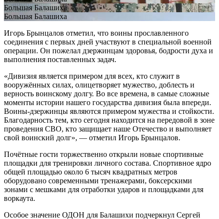
Большая Балашиха
Большая Балашиха
Игорь Брынцалов отметил, что воины прославленного
соединения с первых дней участвуют в специальной военной
операции. Он пожелал дзержинцам здоровья, бодрости духа и
выполнения поставленных задач.
«Дивизия является примером для всех, кто служит в
вооружённых силах, олицетворяет мужество, доблесть и
верность воинскому долгу. Во все времена, в самые сложные
моменты истории нашего государства дивизия была впереди.
Воины-дзержинцы являются примером мужества и стойкости.
Благодарность тем, кто сегодня находится на передовой в зоне
проведения СВО, кто защищает наше Отечество и выполняет
свой воинский долг», — отметил Игорь Брынцалов.
Почётные гости торжественно открыли новые спортивные
площадки для тренировки личного состава. Спортивное ядро
общей площадью около 6 тысяч квадратных метров
оборудовано современными тренажерами, боксерскими
зонами с мешками для отработки ударов и площадками для
воркаута.
Особое значение ОДОН для Балашихи подчеркнул Сергей