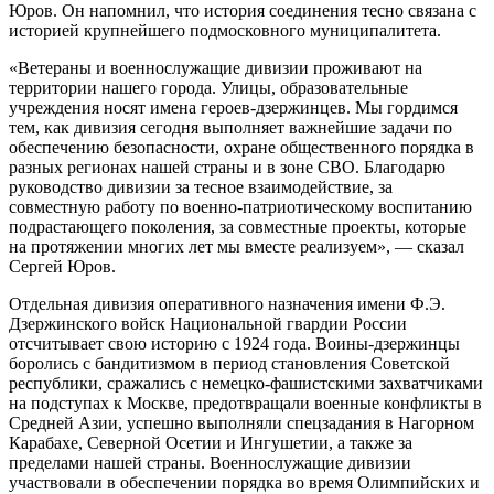
Юров. Он напомнил, что история соединения тесно связана с
историей крупнейшего подмосковного муниципалитета.
«Ветераны и военнослужащие дивизии проживают на
территории нашего города. Улицы, образовательные
учреждения носят имена героев-дзержинцев. Мы гордимся
тем, как дивизия сегодня выполняет важнейшие задачи по
обеспечению безопасности, охране общественного порядка в
разных регионах нашей страны и в зоне СВО. Благодарю
руководство дивизии за тесное взаимодействие, за
совместную работу по военно-патриотическому воспитанию
подрастающего поколения, за совместные проекты, которые
на протяжении многих лет мы вместе реализуем», — сказал
Сергей Юров.
Отдельная дивизия оперативного назначения имени Ф.Э.
Дзержинского войск Национальной гвардии России
отсчитывает свою историю с 1924 года. Воины-дзержинцы
боролись с бандитизмом в период становления Советской
республики, сражались с немецко-фашистскими захватчиками
на подступах к Москве, предотвращали военные конфликты в
Средней Азии, успешно выполняли спецзадания в Нагорном
Карабахе, Северной Осетии и Ингушетии, а также за
пределами нашей страны. Военнослужащие дивизии
участвовали в обеспечении порядка во время Олимпийских и