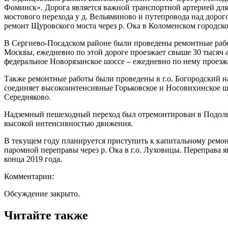
Фоминск». Дорога является важной транспортной артерией для
мостового перехода у д. Вельяминово и путепровода над доро
ремонт Щуровского моста через р. Ока в Коломенском городском
В Сергиево-Посадском районе были проведены ремонтные работ
Москвы, ежедневно по этой дороге проезжает свыше 30 тысяч а
федеральное Новорязанское шоссе – ежедневно по нему проезж
Также ремонтные работы были проведены в г.о. Богородский на
соединяет высокоинтенсивные Горьковское и Носовихинское шосс
Середняково.
Надземный пешеходный переход был отремонтирован в Подольск
высокой интенсивностью движения.
В текущем году планируется приступить к капитальному ремо
паромной переправы через р. Ока в г.о. Луховицы. Переправа 
конца 2019 года.
Комментарии:
Обсуждение закрыто.
Читайте также