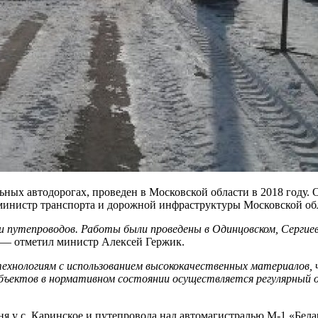
ьных автодорогах, проведен в Московской области в 2018 году
 министр транспорта и дорожной инфраструктуры Московской об
и путепроводов. Работы были проведены в Одинцовском, Сергиев
 — отметил министр Алексей Гержик.
ехнологиям с использованием высококачественных материалов,
бъектов в нормативном состоянии осуществляется регулярный 
я у с. Каринское и путепровода над автомагистралью М-1 «Бела