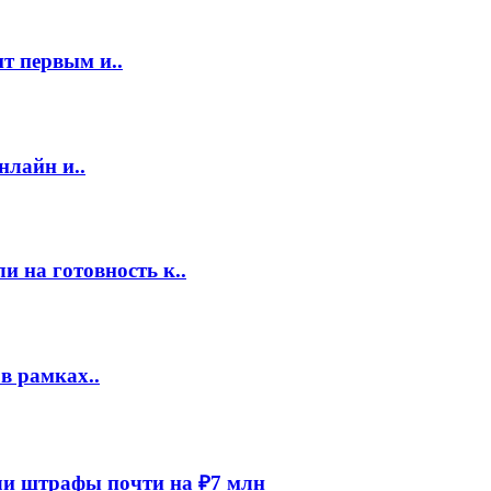
т первым и..
нлайн и..
 на готовность к..
в рамках..
и штрафы почти на ₽7 млн