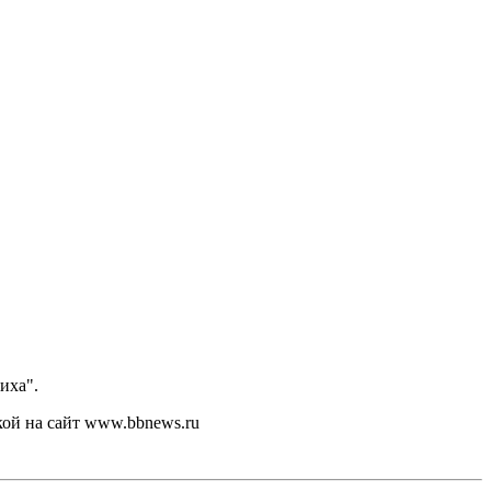
иха".
кой на сайт www.bbnews.ru