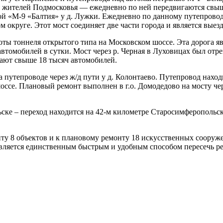
 жителей Подмосковья — ежедневно по ней передвигаются свыше
гой «М-9 «Балтия» у д. Лужки. Ежедневно по данному путепрово
 округе. Этот мост соединяет две части города и является выез
ы тоннеля открытого типа на Московском шоссе. Эта дорога явл
втомобилей в сутки. Мост через р. Черная в Луховицах был отр
ают свыше 18 тысяч автомобилей.
 путепроводе через ж/д пути у д. Колонтаево. Путепровод наход
е. Плановый ремонт выполнен в г.о. Домодедово на мосту через р
е – переход находится на 42-м километре Старосимферопольског
нту 8 объектов и к плановому ремонту 18 искусственных соору
является единственным быстрым и удобным способом пересечь ре