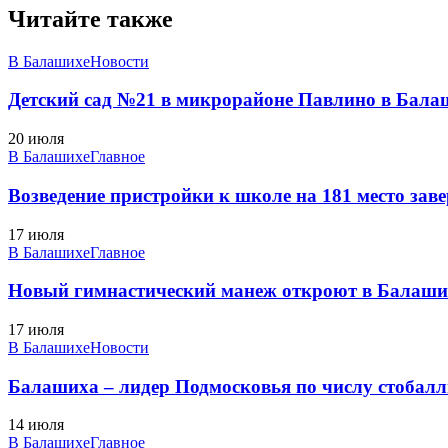
Читайте также
В Балашихе
Новости
Детский сад №21 в микрорайоне Павлино в Балаш
20 июля
В Балашихе
Главное
Возведение пристройки к школе на 181 место заве
17 июля
В Балашихе
Главное
Новый гимнастический манеж откроют в Балаших
17 июля
В Балашихе
Новости
Балашиха – лидер Подмосковья по числу стобал
14 июля
В Балашихе
Главное