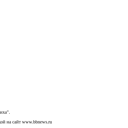
иха".
кой на сайт www.bbnews.ru