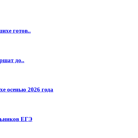
ихе готов..
ршат до..
е осенью 2026 года
льников ЕГЭ