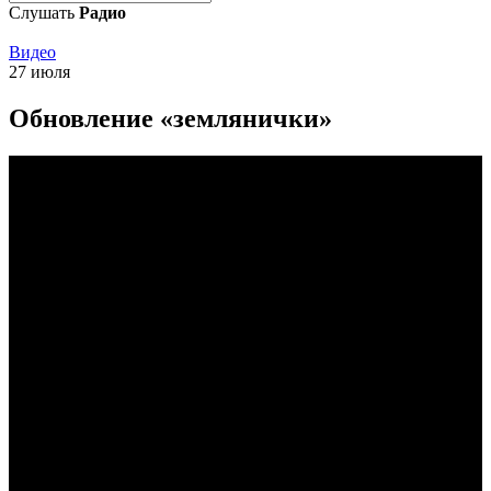
Слушать
Радио
Видео
27 июля
Обновление «землянички»